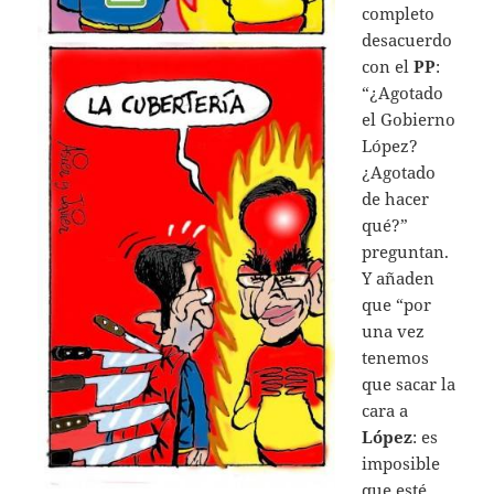
completo
desacuerdo
con el
PP
:
“¿Agotado
el Gobierno
López?
¿Agotado
de hacer
qué?”
preguntan.
Y añaden
que “por
una vez
tenemos
que sacar la
cara a
López
: es
imposible
que esté