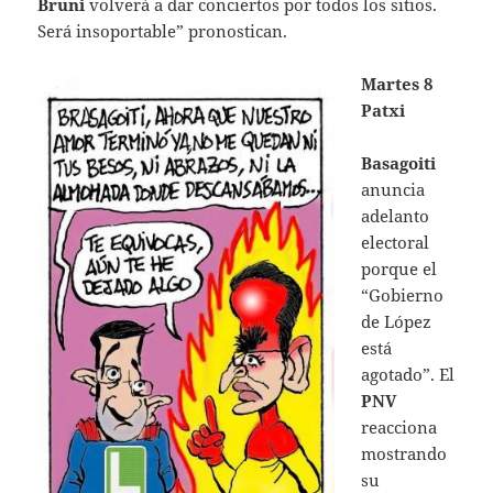
Bruni
volverá a dar conciertos por todos los sitios.
Será insoportable” pronostican.
Martes 8
Patxi
Basagoiti
anuncia
adelanto
electoral
porque el
“Gobierno
de López
está
agotado”. El
PNV
reacciona
mostrando
su