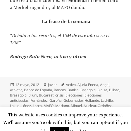
que resultaban cuentos. En
Moncloa
lo tienen claro:
a Merkel rogando y al MAFO dando.
La frase de la semana
“Debido a los recortes, el 15M de este año será el
12M”
Rodrigo Rato Nero, activo y tóxico
Publicado
Autor
Etiquetas
12 mayo, 2012
javier
Activo
,
Ajuria Enena
,
Angel
,
el
Athletic
,
Banco de España
,
Bancos
,
Bankia
,
Basagoiti
,
Bielsa
,
Bilbao
,
Brasagoiti
,
Bruni
,
Bucarest
,
crisis
,
Elecciones
,
Elecciones
anticipadas
,
Fernández
,
Garoña
,
Gobernador
,
Hollande
,
Ladrillo
,
Lakua
,
López
,
Lorca
,
MAFO
,
Mariano
,
Miguel
,
Nuclear
,
Ordóñez
,
Patxi
,
Putin
,
Rajoy
,
Rato
,
Rodrigo
,
Rusia
,
Sarkozy
,
Supertorpez
,
This website uses cookies to improve your experience.
en Terremoto
Terremoto
,
Tóxico
Deja un comentario
We'll assume you're ok with this, but you can opt-out if you