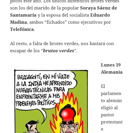
pocos este año. Los únicos auténticos brotes verdes
son los del marido de la popular
Soraya Sáenz de
Santamaría
y la esposa del socialista
Eduardo
Madina
, ambos “fichados” como ejecutivos por
Telefónica
.
Al resto, a falta de brotes verdes, nos bastará con
escapar de los “
brutos verdes
”.
Lunes 19
Alemania
El
parlamen
to alemán
eligió al
pastor
protestant
e