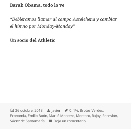
Barak Obama, todo lo ve
“Debiéramos llamar al campo Astelehena y cambiar
el himno por Monday-Monday”
Un socio del Athletic
Publicado
Autor
Etiquetas
26 octubre, 2013
javier
0
,
1%
,
Brotes Verdes
,
el
Economia
,
Emilio Botín
,
Mariló Montero
,
Montoro
,
Rajoy
,
Recesión
,
en Adiós a la recesión
Sáenz de Santamaría
Deja un comentario