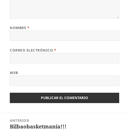
NOMBRE
*
CORREO ELECTRÓNICO
*
WEB
Navegación
ANTERIOR
de
Bilbaobasketmanía!!!
Entrada