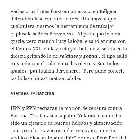
Varias prostitutas frustran un atraco en
Bélgica
defendiéndose con vibradores. “Hicimos lo que
cualquiera: usamos la herramienta de trabajo”
explica la señora Bervenero. “Al principio le hizo
gracia, pero cuando Lucy Laloba le saltó encima con
el Pennis XXL en la zurda y el bote de vaselina en la
diestra gritando lo de
relájate y gozaa
…el tipo salió
huyendo con el rabo entre las piernas. Son todos
iguales” puntualiza Bervenero. “Pero pude ponerle
las bolas chinas” matiza Laloba.
Viernes 19 Barcina
UPN y PPN
rechazan la moción de censura contra
Barcina. “Tratar así a la pobre
Yolanda
cuando ha
sido un ejemplo de buenos hábitos y alimentación
sana para los navarros todos estos años que ha
vivido a dieta es inadmisible” protesta Pepe Ene, del