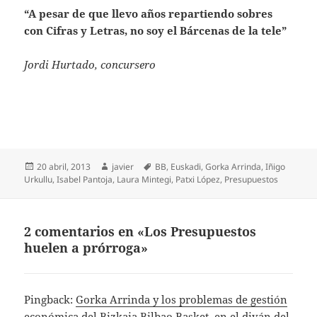
“A pesar de que llevo años repartiendo sobres
con Cifras y Letras, no soy el Bárcenas de la tele”
Jordi Hurtado, concursero
Publicado
Autor
Etiquetas
20 abril, 2013
javier
BB
,
Euskadi
,
Gorka Arrinda
,
Iñigo
el
Urkullu
,
Isabel Pantoja
,
Laura Mintegi
,
Patxi López
,
Presupuestos
2 comentarios en «Los Presupuestos
huelen a prórroga»
Pingback:
Gorka Arrinda y los problemas de gestión
económica del Bizkaia Bilbao Basket, en el diván del