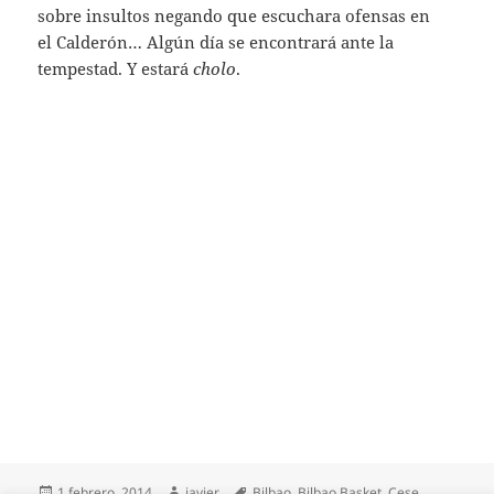
sobre insultos negando que escuchara ofensas en
el Calderón… Algún día se encontrará ante la
tempestad. Y estará
cholo
.
Publicado
Autor
Etiquetas
1 febrero, 2014
javier
Bilbao
,
Bilbao Basket
,
Cese
,