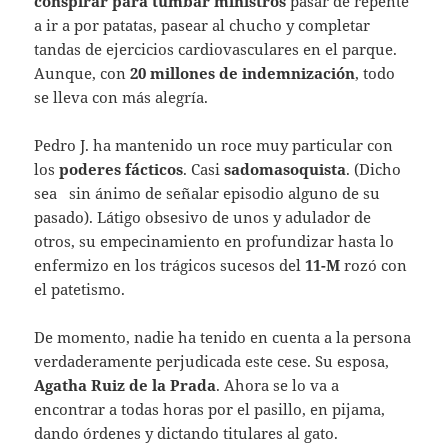
conspirar para tumbar ministros
pasar de repente
a ir a por patatas, pasear al chucho y completar
tandas de ejercicios cardiovasculares en el parque.
Aunque, con
20 millones de indemnización
, todo
se lleva con más alegría.
Pedro J. ha mantenido un roce muy particular con
los
poderes fácticos
. Casi
sadomasoquista
. (Dicho
sea sin ánimo de señalar episodio alguno de su
pasado). Látigo obsesivo de unos y adulador de
otros, su empecinamiento en profundizar hasta lo
enfermizo en los trágicos sucesos del
11-M
rozó con
el patetismo.
De momento, nadie ha tenido en cuenta a la persona
verdaderamente perjudicada este cese. Su esposa,
Agatha Ruiz de la Prada
. Ahora se lo va a
encontrar a todas horas por el pasillo, en pijama,
dando órdenes y dictando titulares al gato.