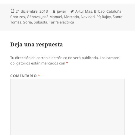
Publicado
Autor
Etiquetas
21 diciembre, 2013
javier
Artur Mas
,
Bilbao
,
Cataluña
,
el
Chorizos
,
Génova
,
José Manuel
,
Mercado
,
Navidad
,
PP
,
Rajoy
,
Santo
Tomás
,
Soria
,
Subasta
,
Tarifa eléctrica
Deja una respuesta
Tu dirección de correo electrónico no será publicada.
Los campos
obligatorios están marcados con
*
COMENTARIO
*