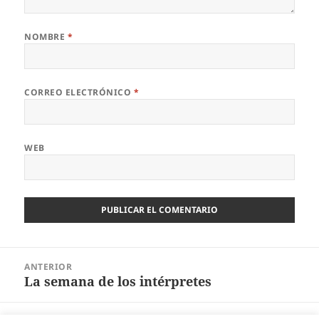
NOMBRE
*
CORREO ELECTRÓNICO
*
WEB
Navegación
ANTERIOR
de
La semana de los intérpretes
Entrada
entradas
anterior: