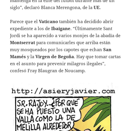
mantenga en la élite del fútbol durante más de un
siglo”, declaró Blanca Merengona, de la
UE
.
Parece que el
Vaticano
también ha decidido abrir
expediente a los de
Ibaigane
. “Últimamente Sant
Jordi se ha aparecido a varios monjes de la abadía de
Montserrat
para comunicarles que arriba están
muy mosqueados por los capotes que echan
San
Mamés
y la
Virgen de Begoña
. Hay que tomar cartas
en el asunto para prevenir milagros ilegales”,
confesó Fray Blaugran de Noucamp.