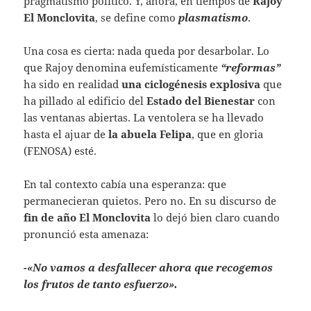
pragmatismo político. Y, ahora, en tiempos de
Rajoy
El Monclovita
, se define como
plasmatismo
.
Una cosa es cierta: nada queda por desarbolar. Lo
que Rajoy denomina eufemísticamente
“reformas”
ha sido en realidad
una ciclogénesis explosiva
que
ha pillado al edificio del
Estado del Bienestar
con
las ventanas abiertas. La ventolera se ha llevado
hasta el ajuar de
la abuela Felipa
, que en gloria
(FENOSA) esté.
En tal contexto cabía una esperanza: que
permanecieran quietos. Pero no. En su discurso de
fin de año
El Monclovita
lo dejó bien claro cuando
pronunció esta amenaza:
-«No vamos a desfallecer ahora que recogemos
los frutos de tanto esfuerzo».