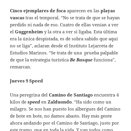
Cinco ejemplares de foca
aparecen en las
playas
vascas
tras el temporal. “No se trata de que se hayan
perdido ni nada de eso. Cuatro de ellas venían a ver
el
Guggenheim
y la otra a ver si ligaba. Esta última
era la única despistada, es de sobra sabido que aquí
no se liga”, aclaran desde el Instituto Lejarreta de
Estudios Marinos. “Se trata de una prueba palpable
de que la estrategia turística
Be Basque
funciona”,
remarcan.
Jueves 9 Speed
Una peregrina del
Camino de Santiago
encuentra 4
kilos de
speed
en
Zalduondo
. “Ha sido como un
milagro. Se nos han puesto los albergues del Camino
de bote en bote, no damos abasto. Hay más gente
ahora andando por el Camino de Santiago, justo por
este tramo, que en toda la vida. Y van todos como