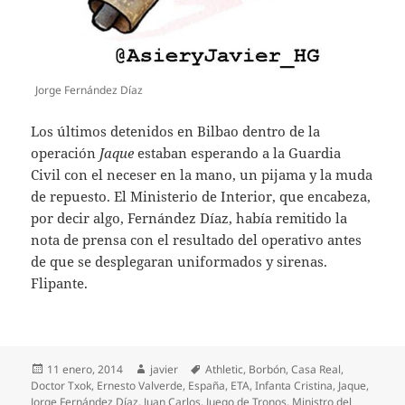
Jorge Fernández Díaz
Los últimos detenidos en Bilbao dentro de la
operación
Jaque
estaban esperando a la Guardia
Civil con el neceser en la mano, un pijama y la muda
de repuesto. El Ministerio de Interior, que encabeza,
por decir algo, Fernández Díaz, había remitido la
nota de prensa con el resultado del operativo antes
de que se desplegaran uniformados y sirenas.
Flipante.
Publicado
Autor
Etiquetas
11 enero, 2014
javier
Athletic
,
Borbón
,
Casa Real
,
el
Doctor Txok
,
Ernesto Valverde
,
España
,
ETA
,
Infanta Cristina
,
Jaque
,
Jorge Fernández Díaz
,
Juan Carlos
,
Juego de Tronos
,
Ministro del