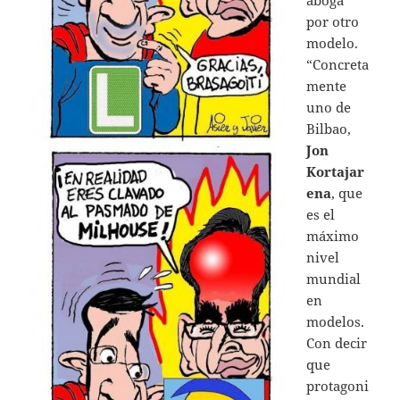
aboga
por otro
modelo.
“Concreta
mente
uno de
Bilbao,
Jon
Kortajar
ena
, que
es el
máximo
nivel
mundial
en
modelos.
Con decir
que
protagoni