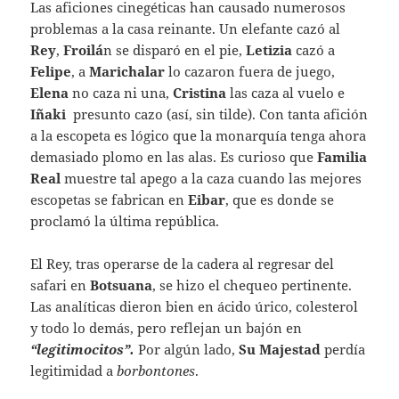
Las aficiones cinegéticas han causado numerosos
problemas a la casa reinante. Un elefante cazó al
Rey
,
Froilá
n se disparó en el pie,
Letizia
cazó a
Felipe
, a
Marichalar
lo cazaron fuera de juego,
Elena
no caza ni una,
Cristina
las caza al vuelo e
Iñaki
presunto cazo (así, sin tilde). Con tanta afición
a la escopeta es lógico que la monarquía tenga ahora
demasiado plomo en las alas. Es curioso que
Familia
Real
muestre tal apego a la caza cuando las mejores
escopetas se fabrican en
Eibar
, que es donde se
proclamó la última república.
El Rey, tras operarse de la cadera al regresar del
safari en
Botsuana
, se hizo el chequeo pertinente.
Las analíticas dieron bien en ácido úrico, colesterol
y todo lo demás, pero reflejan un bajón en
“legitimocitos”.
Por algún lado,
Su Majestad
perdía
legitimidad a
borbontones
.