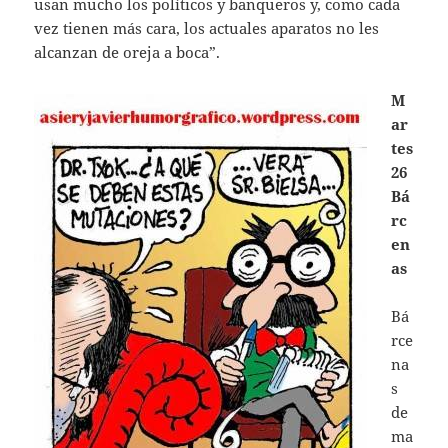
usan mucho los políticos y banqueros y, como cada
vez tienen más cara, los actuales aparatos no les
alcanzan de oreja a boca”.
M
ar
tes
26
Bá
rc
en
as
Bá
rce
na
s
de
ma