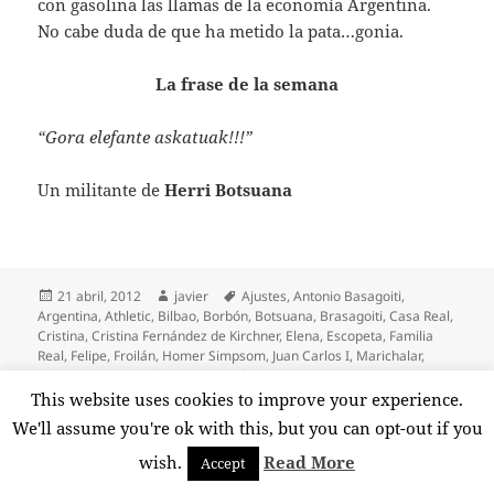
con gasolina las llamas de la economía Argentina.
No cabe duda de que ha metido la pata…gonia.
La frase de la semana
“Gora elefante askatuak!!!”
Un militante de
Herri Botsuana
Publicado
Autor
Etiquetas
21 abril, 2012
javier
Ajustes
,
Antonio Basagoiti
,
el
Argentina
,
Athletic
,
Bilbao
,
Borbón
,
Botsuana
,
Brasagoiti
,
Casa Real
,
Cristina
,
Cristina Fernández de Kirchner
,
Elena
,
Escopeta
,
Familia
Real
,
Felipe
,
Froilán
,
Homer Simpsom
,
Juan Carlos I
,
Marichalar
,
Medicamentos
,
Milhouse
,
Patxi López
,
Pensionistas
,
Petroleo
,
PNV
,
PP
,
Rajoy
,
Recortes
,
Repsol
,
Supertorpez
,
Tiro
,
Urdangarin
,
Urkullu
,
This website uses cookies to improve your experience.
en La escopeta nacional
YPF
Deja un comentario
We'll assume you're ok with this, but you can opt-out if you
wish.
Read More
Accept