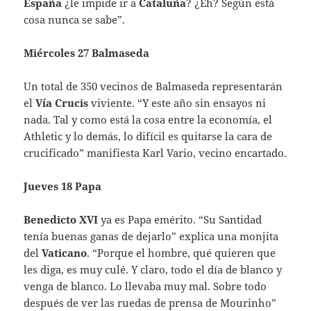
España
¿le impide ir a
Cataluña
? ¿Eh? Según está
cosa nunca se sabe”.
Miércoles 27 Balmaseda
Un total de 350 vecinos de Balmaseda representarán
el
Vía Crucis
viviente. “Y este año sin ensayos ni
nada. Tal y como está la cosa entre la economía, el
Athletic y lo demás, lo difícil es quitarse la cara de
crucificado” manifiesta Karl Vario, vecino encartado.
Jueves 18 Papa
Benedicto XVI
ya es Papa emérito. “Su Santidad
tenía buenas ganas de dejarlo” explica una monjita
del
Vaticano
. “Porque el hombre, qué quieren que
les diga, es muy culé. Y claro, todo el día de blanco y
venga de blanco. Lo llevaba muy mal. Sobre todo
después de ver las ruedas de prensa de Mourinho”