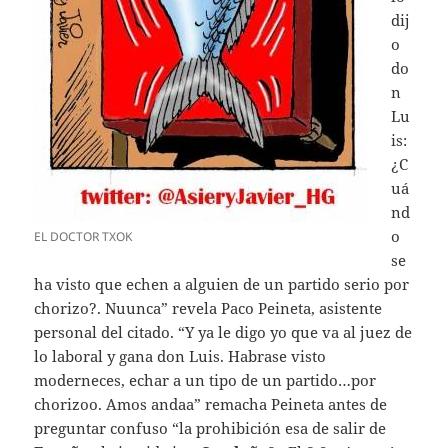
dij
o
do
n
Lu
is:
¿C
uá
nd
o
EL DOCTOR TXOK
se
ha visto que echen a alguien de un partido serio por
chorizo?. Nuunca” revela Paco Peineta, asistente
personal del citado. “Y ya le digo yo que va al juez de
lo laboral y gana don Luis. Habrase visto
moderneces, echar a un tipo de un partido…por
chorizoo. Amos andaa” remacha Peineta antes de
preguntar confuso “la prohibición esa de salir de