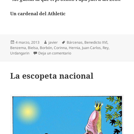
Un cardenal del Athletic
Publicado
Autor
Etiquetas
4 marzo, 2013
javier
Bárcenas
,
Benedicto XVI
,
el
Benzema
,
Bielsa
,
Borbón
,
Corinna
,
Hernia
,
Juan Carlos
,
Rey
,
en El Rey, operado de nuevo
Urdangarin
Deja un comentario
La escopeta nacional