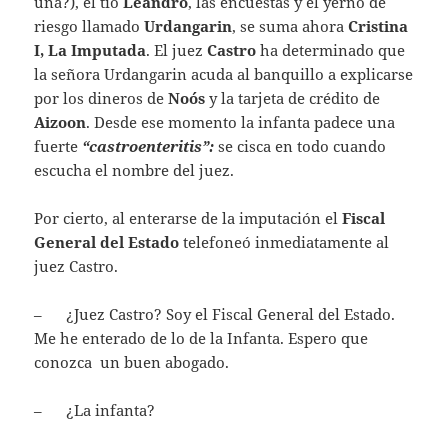
una?), el tío
Leandro
, las encuestas y el yerno de
riesgo llamado
Urdangarin
, se suma ahora
Cristina
I, La Imputada
. El juez
Castro
ha determinado que
la señora Urdangarin acuda al banquillo a explicarse
por los dineros de
Noós
y la tarjeta de crédito de
Aizoon
. Desde ese momento la infanta padece una
fuerte
“castroenteritis”:
se cisca en todo cuando
escucha el nombre del juez.
Por cierto, al enterarse de la imputación el
Fiscal
General del Estado
telefoneó inmediatamente al
juez Castro.
– ¿Juez Castro? Soy el Fiscal General del Estado.
Me he enterado de lo de la Infanta. Espero que
conozca un buen abogado.
– ¿La infanta?