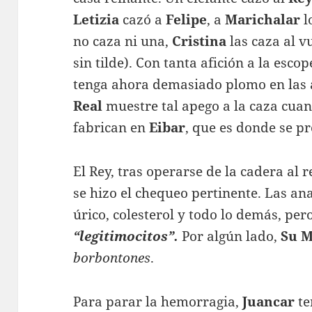
Letizia
cazó a
Felipe
, a
Marichalar
l
no caza ni una,
Cristina
las caza al v
sin tilde). Con tanta afición a la esc
tenga ahora demasiado plomo en las 
Real
muestre tal apego a la caza cuan
fabrican en
Eibar
, que es donde se p
El Rey, tras operarse de la cadera al 
se hizo el chequeo pertinente. Las ana
úrico, colesterol y todo lo demás, per
“legitimocitos”.
Por algún lado,
Su M
borbontones
.
Para parar la hemorragia,
Juancar
te