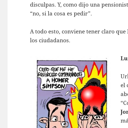
disculpas. Y, como dijo una pensionist
“no, si la cosa es pedir”.
A todo esto, conviene tener claro que
los ciudadanos.
Lu
Ur
el
ab
“C
Jo
má