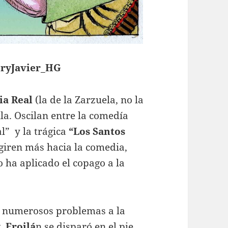
eryJavier_HG
ia
Real
(la de la Zarzuela, no la
la. Oscilan entre la comedía
l” y la trágica
“Los Santos
iren más hacia la comedia,
ha aplicado el copago a la
o numerosos problemas a la
y
,
Froilá
n se disparó en el pie,