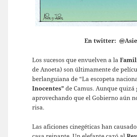
En twitter:
@
Asi
Los sucesos que envuelven a la
Famil
de Anoeta) son últimamente de pelícu
berlanguiana de “La escopeta naciona
Inocentes”
de Camus. Aunque quizá g
aprovechando que el Gobierno aún no 
risa.
Las aficiones cinegéticas han causad
casa reinante. Un elefante cazó al
Re