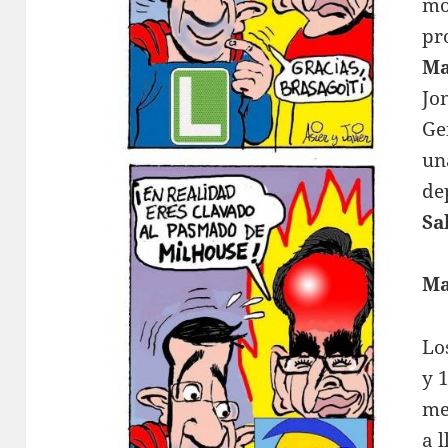
mo
pr
M
Jo
Ge
un
de
Sa
Ma
Lo
y 
me
a 