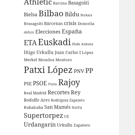
Athletic
Basagoiti
Barcina
Bilbao
Bildu
Bielsa
Bizkaia
crisis
Bárcenas
Brasagoiti
Donostia
España
Elecciones
déficit
Euskadi
ETA
Iñaki Azkuna
Iñigo Urkullu
Juan Carlos I
López
Merkel
Moncloa
Montoro
Patxi López
PP
PNV
Rajoy
PSOE
PSE
Putin
Recortes
Rey
Real Madrid
Rodolfo Ares
Rodríguez Zapatero
San Mamés
Rubalcaba
Sortu
Supertorpez
UE
Urdangarin
Urkullu
Zapatero