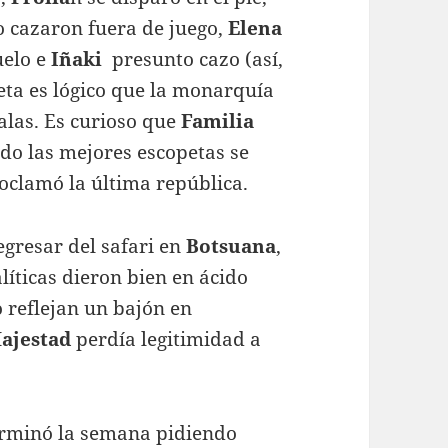
o cazaron fuera de juego,
Elena
uelo e
Iñaki
presunto cazo (así,
opeta es lógico que la monarquía
alas. Es curioso que
Familia
do las mejores escopetas se
roclamó la última república.
regresar del safari en
Botsuana
,
líticas dieron bien en ácido
o reflejan un bajón en
ajestad
perdía legitimidad a
rminó la semana pidiendo