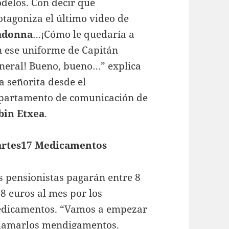
delos. Con decir que
otagoniza el último video de
adonna
…¡Cómo le quedaría a
n ese uniforme de Capitán
neral! Bueno, bueno…” explica
a señorita desde el
partamento de comunicación de
bin Etxea
.
rtes17 Medicamentos
s pensionistas pagarán entre 8
18 euros al mes por los
dicamentos. “Vamos a empezar
llamarlos mendigamentos.