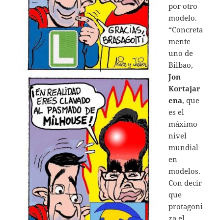
por otro
modelo.
“Concreta
mente
uno de
Bilbao,
Jon
Kortajar
ena
, que
es el
máximo
nivel
mundial
en
modelos.
Con decir
que
protagoni
za el