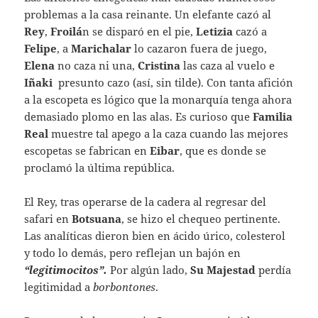
problemas a la casa reinante. Un elefante cazó al
Rey
,
Froilá
n se disparó en el pie,
Letizia
cazó a
Felipe
, a
Marichalar
lo cazaron fuera de juego,
Elena
no caza ni una,
Cristina
las caza al vuelo e
Iñaki
presunto cazo (así, sin tilde). Con tanta afición
a la escopeta es lógico que la monarquía tenga ahora
demasiado plomo en las alas. Es curioso que
Familia
Real
muestre tal apego a la caza cuando las mejores
escopetas se fabrican en
Eibar
, que es donde se
proclamó la última república.
El Rey, tras operarse de la cadera al regresar del
safari en
Botsuana
, se hizo el chequeo pertinente.
Las analíticas dieron bien en ácido úrico, colesterol
y todo lo demás, pero reflejan un bajón en
“legitimocitos”.
Por algún lado,
Su Majestad
perdía
legitimidad a
borbontones
.