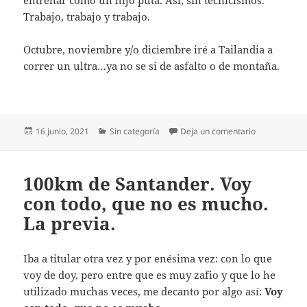
Trabajo, trabajo y trabajo.
Octubre, noviembre y/o diciembre iré a Tailandia a
correr un ultra…ya no se si de asfalto o de montaña.
Publicado
Categorías
en 100km de S
16 junio, 2021
Sin categoría
Deja un comentario
el
100km de Santander. Voy
con todo, que no es mucho.
La previa.
Iba a titular otra vez y por enésima vez: con lo que
voy de doy, pero entre que es muy zafio y que lo he
utilizado muchas veces, me decanto por algo así:
Voy