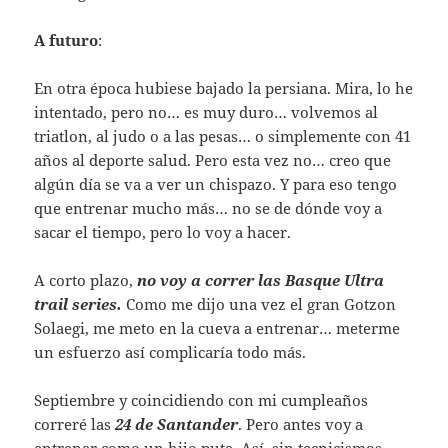
A futuro
:
En otra época hubiese bajado la persiana. Mira, lo he
intentado, pero no… es muy duro… volvemos al
triatlon, al judo o a las pesas… o simplemente con 41
años al deporte salud. Pero esta vez no… creo que
algún día se va a ver un chispazo. Y para eso tengo
que entrenar mucho más… no se de dónde voy a
sacar el tiempo, pero lo voy a hacer.
A corto plazo,
no voy a correr las Basque Ultra
trail series.
Como me dijo una vez el gran Gotzon
Solaegi, me meto en la cueva a entrenar… meterme
un esfuerzo así complicaría todo más.
Septiembre y coincidiendo con mi cumpleaños
correré las
24 de Santander
. Pero antes voy a
entrenar como un hijo puta. Así, sin tecnicismos.