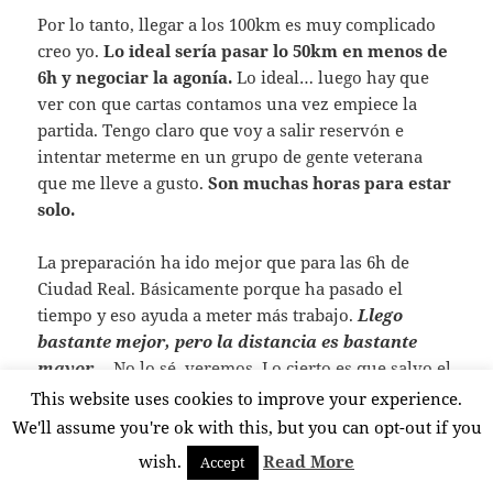
Por lo tanto, llegar a los 100km es muy complicado
creo yo.
Lo ideal sería pasar lo 50km en menos de
6h y negociar la agonía.
Lo ideal… luego hay que
ver con que cartas contamos una vez empiece la
partida. Tengo claro que voy a salir reservón e
intentar meterme en un grupo de gente veterana
que me lleve a gusto.
Son muchas horas para estar
solo.
La preparación ha ido mejor que para las 6h de
Ciudad Real. Básicamente porque ha pasado el
tiempo y eso ayuda a meter más trabajo.
Llego
bastante mejor, pero la distancia es bastante
mayor…
No lo sé, veremos. Lo cierto es que salvo el
lunes después de las 6h, he entrenado todos los días.
This website uses cookies to improve your experience.
Viendo incluso durante cierto tiempo el número 4
We'll assume you're ok with this, but you can opt-out if you
en la casilla del ritmo.
wish.
Read More
Accept