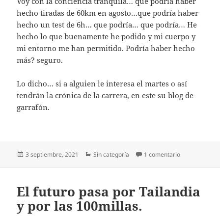
Voy con la conciencia tranquila… que podría haber
hecho tiradas de 60km en agosto…que podría haber
hecho un test de 6h… que podría… que podría… He
hecho lo que buenamente he podido y mi cuerpo y
mi entorno me han permitido. Podría haber hecho
más? seguro.
Lo dicho… si a alguien le interesa el martes o así
tendrán la crónica de la carrera, en este su blog de
garrafón.
Publicado
Categorías
en 24h de Sant
3 septiembre, 2021
Sin categoría
1 comentario
el
El futuro pasa por Tailandia
y por las 100millas.