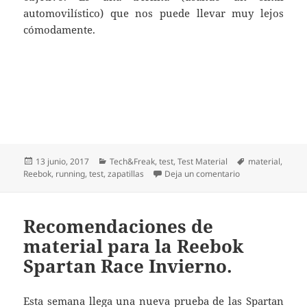
automovilístico) que nos puede llevar muy lejos
cómodamente.
Publicado
Categorías
Etiquetas
13 junio, 2017
Tech&Freak
,
test
,
Test Material
material
,
el
en Test Reebok 
Reebok
,
running
,
test
,
zapatillas
Deja un comentario
Recomendaciones de
material para la Reebok
Spartan Race Invierno.
Esta semana llega una nueva prueba de las Spartan