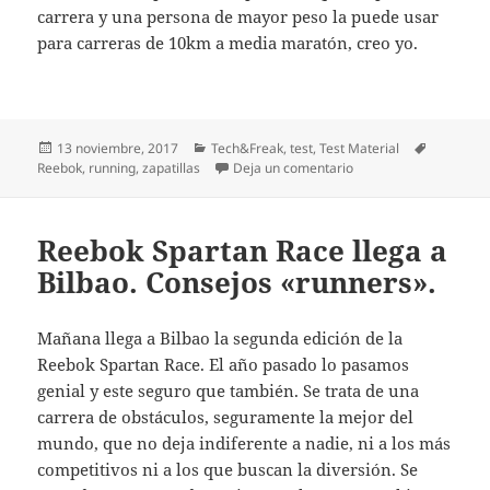
carrera y una persona de mayor peso la puede usar
para carreras de 10km a media maratón, creo yo.
Publicado
Categorías
Etiquetas
13 noviembre, 2017
Tech&Freak
,
test
,
Test Material
el
en Test Reebok FloatRi
Reebok
,
running
,
zapatillas
Deja un comentario
Reebok Spartan Race llega a
Bilbao. Consejos «runners».
Mañana llega a Bilbao la segunda edición de la
Reebok Spartan Race. El año pasado lo pasamos
genial y este seguro que también. Se trata de una
carrera de obstáculos, seguramente la mejor del
mundo, que no deja indiferente a nadie, ni a los más
competitivos ni a los que buscan la diversión. Se