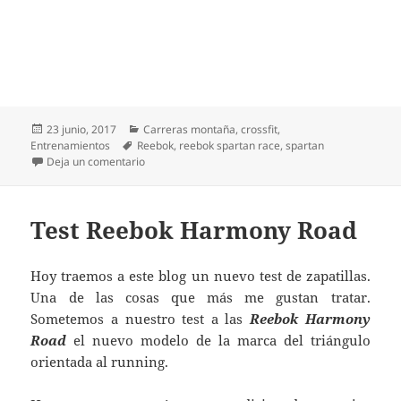
Publicado
Categorías
23 junio, 2017
Carreras montaña
,
crossfit
,
el
Etiquetas
Entrenamientos
Reebok
,
reebok spartan race
,
spartan
en Reebok Spartan Race llega a Bilbao. Consejos «r
Deja un comentario
Test Reebok Harmony Road
Hoy traemos a este blog un nuevo test de zapatillas.
Una de las cosas que más me gustan tratar.
Sometemos a nuestro test a las
Reebok Harmony
Road
el nuevo modelo de la marca del triángulo
orientada al running.