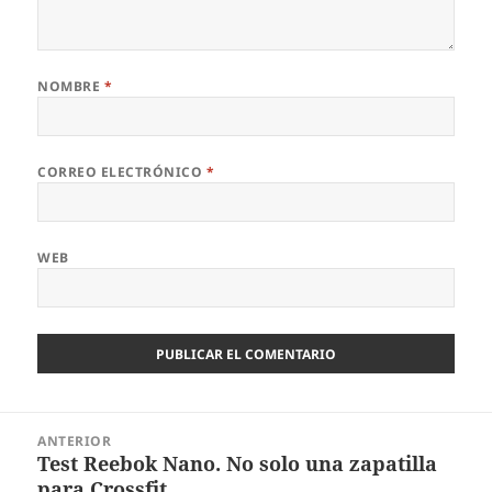
NOMBRE
*
CORREO ELECTRÓNICO
*
WEB
Navegación
ANTERIOR
de
Test Reebok Nano. No solo una zapatilla
Entrada
entradas
para Crossfit.
anterior: