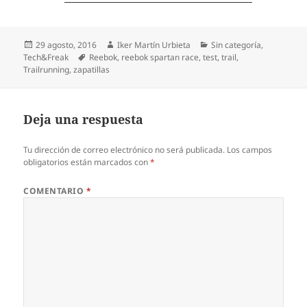
Publicado
Autor
Categorías
29 agosto, 2016
Iker Martín Urbieta
Sin categoría
,
el
Etiquetas
Tech&Freak
Reebok
,
reebok spartan race
,
test
,
trail
,
Trailrunning
,
zapatillas
Deja una respuesta
Tu dirección de correo electrónico no será publicada.
Los campos
obligatorios están marcados con
*
COMENTARIO
*