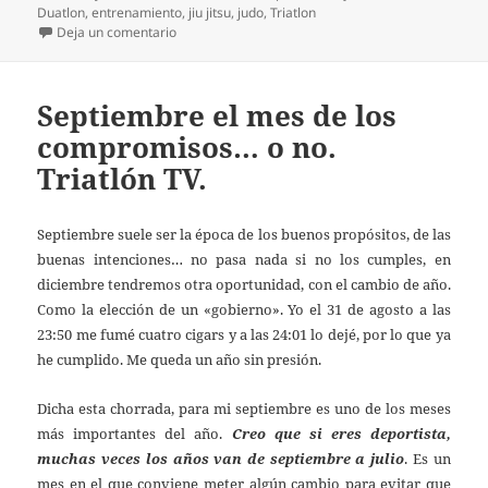
el
Duatlon
,
entrenamiento
,
jiu jitsu
,
judo
,
Triatlon
en Volvemos a la carga, campeonato de españa de 
Deja un comentario
Septiembre el mes de los
compromisos… o no.
Triatlón TV.
Septiembre suele ser la época de los buenos propósitos, de las
buenas intenciones… no pasa nada si no los cumples, en
diciembre tendremos otra oportunidad, con el cambio de año.
Como la elección de un «gobierno». Yo el 31 de agosto a las
23:50 me fumé cuatro cigars y a las 24:01 lo dejé, por lo que ya
he cumplido. Me queda un año sin presión.
Dicha esta chorrada, para mi septiembre es uno de los meses
más importantes del año.
Creo que si eres deportista,
muchas veces los años van de septiembre a julio
. Es un
mes en el que conviene meter algún cambio para evitar que