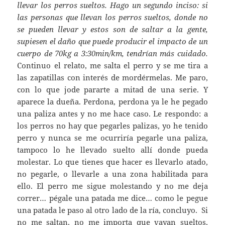
llevar los perros sueltos. Hago un segundo inciso: si
las personas que llevan los perros sueltos, donde no
se pueden llevar y estos son de saltar a la gente,
supiesen el daño que puede producir el impacto de un
cuerpo de 70kg a 3:30min/km, tendrían más cuidado.
Continuo el relato, me salta el perro y se me tira a
las zapatillas con interés de mordérmelas. Me paro,
con lo que jode pararte a mitad de una serie. Y
aparece la dueña. Perdona, perdona ya le he pegado
una paliza antes y no me hace caso. Le respondo: a
los perros no hay que pegarles palizas, yo he tenido
perro y nunca se me ocurriría pegarle una paliza,
tampoco lo he llevado suelto allí donde pueda
molestar. Lo que tienes que hacer es llevarlo atado,
no pegarle, o llevarle a una zona habilitada para
ello. El perro me sigue molestando y no me deja
correr… pégale una patada me dice… como le pegue
una patada le paso al otro lado de la ría, concluyo. Si
no me saltan, no me importa que vayan sueltos,