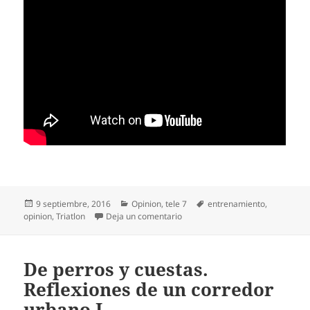
Publicado
Categorías
Etiquetas
9 septiembre, 2016
Opinion
,
tele 7
entrenamiento
,
el
en Septiembre el mes de los comp
opinion
,
Triatlon
Deja un comentario
De perros y cuestas.
Reflexiones de un corredor
urbano I.