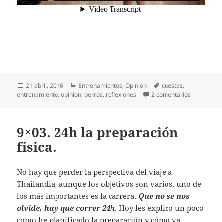
Publicado
Categorías
Etiquetas
21 abril, 2016
Entrenamientos
,
Opinion
cuestas
,
el
en De perro
entrenamiento
,
opinion
,
perros
,
reflexiones
2 comentarios
9×03. 24h la preparación
física.
No hay que perder la perspectiva del viaje a
Thailandia, aunque los objetivos son varios, uno de
los más importantes es la carrera.
Que no se nos
olvide, hay que correr 24h
. Hoy les explico un poco
como he planificado la preparación y cómo va.