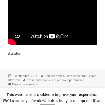
Atentos
Publicado
Categorías
1 septiembre, 2014
Competiciones
,
Entrenamientos
,
Lesoto
el
Etiquetas
Ultratrail
Cross
,
entrenamiento
,
Reebok
,
SpartanRace
en Nuevo reto: Reebok Spartan Race Beast, Campe
Deja un comentario
Paginación
This website uses cookies to improve your experience.
PÁGINA
1
de
We'll assume you're ok with this, but you can opt-out if you
entradas