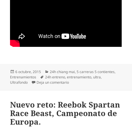
Publicado
Categorías
6 octubre, 2015
24h chiang mai
,
5 carreras 5 contientes
,
el
Etiquetas
Entrenamientos
24h entreno
,
entrenamiento
,
ultra
,
en 9×03. 24h la preparación física.
Ultrafondo
Deja un comentario
Nuevo reto: Reebok Spartan
Race Beast, Campeonato de
Europa.