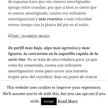
de espumas hace que sea «menos amortiguada»
(pongo entre comillas, por que si bien es cierto que
es menos amortiguada, cuenta con suficiente
amortiguación) y
más reactiva
, a más velocidad
menos tiempo con la planta del pie en el suelo.
De perfil más bajo, algo más agresiva y más
liguera, la convierten en la zapatilla rápida de la
serie One
. No se trata de una voladora pura, ya que
como he comentado, cuenta con suficiente
amortiguación como para correr una maratón
(según peso del corredor). Bajo mi punto de vista te
da una sensación más de carrera que la Cushion, sin
This website uses cookies to improve your experience.
perder protección. Digamos que nos encontramos
We'll assume you're ok with this, but you can opt-out if you
ante la más rápida de las mixtas o la más
amortiguada de las voladoras.
wish.
Read More
Accept