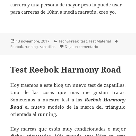
carrera y una persona de mayor peso la puede usar
para carreras de 10km a media maratón, creo yo.
Publicado
Categorías
Etiquetas
13 noviembre, 2017
Tech&Freak
,
test
,
Test Material
el
en Test Reebok FloatRi
Reebok
,
running
,
zapatillas
Deja un comentario
Test Reebok Harmony Road
Hoy traemos a este blog un nuevo test de zapatillas.
Una de las cosas que más me gustan tratar.
Sometemos a nuestro test a las
Reebok Harmony
Road
el nuevo modelo de la marca del triángulo
orientada al running.
Hay marcas que están muy condicionadas o mejor