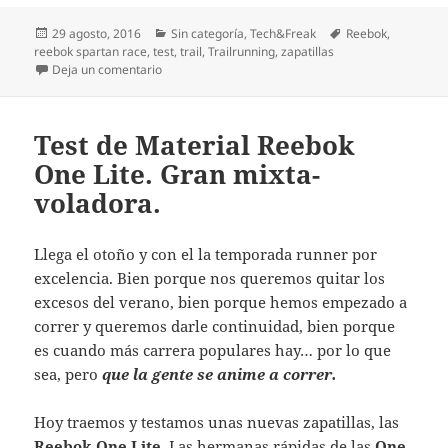
Publicado
Categorías
Etiquetas
29 agosto, 2016
Sin categoría
,
Tech&Freak
Reebok
,
el
reebok spartan race
,
test
,
trail
,
Trailrunning
,
zapatillas
en Test Reebok All Terrain Thrill, polivalencia para el
Deja un comentario
Test de Material Reebok
One Lite. Gran mixta-
voladora.
Llega el otoño y con el la temporada runner por
excelencia. Bien porque nos queremos quitar los
excesos del verano, bien porque hemos empezado a
correr y queremos darle continuidad, bien porque
es cuando más carrera populares hay… por lo que
sea, pero
que la gente se anime a correr.
Hoy traemos y testamos unas nuevas zapatillas, las
Reebok One Lite
. Las hermanas rápidas de las
One