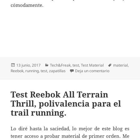
cómodamente.
Publicado
Categorías
Etiquetas
13 junio, 2017
Tech&Freak
,
test
,
Test Material
material
,
el
en Test Reebok 
Reebok
,
running
,
test
,
zapatillas
Deja un comentario
Test Reebok All Terrain
Thrill, polivalencia para el
trail running.
Lo diré hasta la saciedad, lo mejor de este blog es
tener acceso a probar material de primer orden. Me