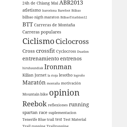
ABR2013
24h de Chiang Mai
atletismo
barcelona
Barefoot
Bilbao
bilbao nigth maraton
BilbaoTriathlon12
BTT
Carreras de Montaña
Carreras populares
Ciclismo
Ciclocross
crossfit
Cross
Cyclocross
Duatlon
entrenamiento
entrenos
Ironman
hiruhaundiak
Kilian Jornet
lesotho
la rioja
logroño
Maratón
motivación
montaña
opinion
Mountain bike
Reebok
running
reflexiones
spartan race
suplementacion
test
Tenerife Blue trail
Test Material
Trail running
Trailrunning