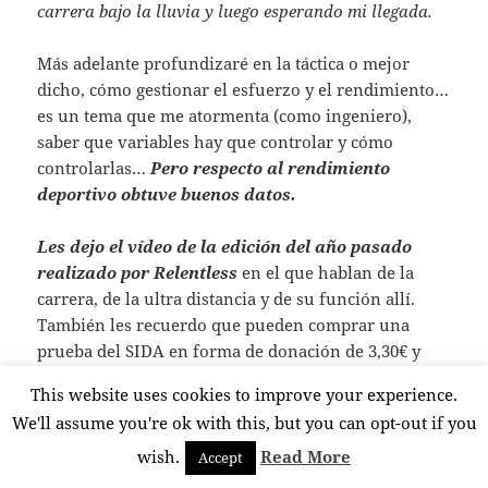
carrera bajo la lluvia y luego esperando mi llegada.
Más adelante profundizaré en la táctica o mejor
dicho, cómo gestionar el esfuerzo y el rendimiento…
es un tema que me atormenta (como ingeniero),
saber que variables hay que controlar y cómo
controlarlas…
Pero respecto al rendimiento
deportivo obtuve buenos datos.
Les dejo el vídeo de la edición del año pasado
realizado por Relentless
en el que hablan de la
carrera, de la ultra distancia y de su función allí.
También les recuerdo que pueden comprar una
prueba del SIDA en forma de donación de 3,30€ y
que ese dinero irá para la organización:
Relentless
a
This website uses cookies to improve your experience.
través de
Avaiabooksports
la cual nos ayuda y
We'll assume you're ok with this, but you can opt-out if you
colabora reduciendo los costes al mínimo, aquí lo
podéis
wish.
Read More
Accept
hacer:
https://www.avaibooksports.com/inscripcion/i