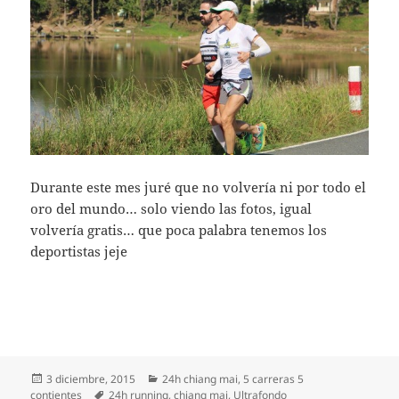
Durante este mes juré que no volvería ni por todo el
oro del mundo… solo viendo las fotos, igual
volvería gratis… que poca palabra tenemos los
deportistas jeje
Publicado
Categorías
3 diciembre, 2015
24h chiang mai
,
5 carreras 5
el
Etiquetas
contientes
24h running
,
chiang mai
,
Ultrafondo