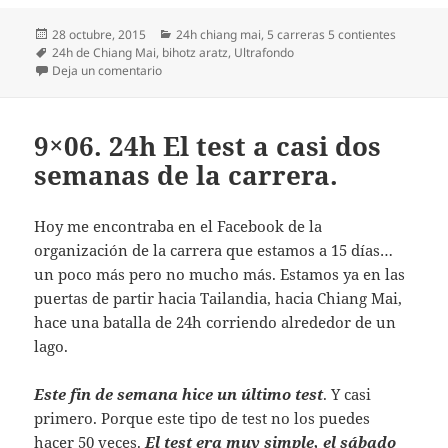
Publicado
Categorías
28 octubre, 2015
24h chiang mai
,
5 carreras 5 contientes
el
Etiquetas
24h de Chiang Mai
,
bihotz aratz
,
Ultrafondo
en 9×07. 24h de Chiang Mai. Gracias, mil gracias Bi
Deja un comentario
9×06. 24h El test a casi dos
semanas de la carrera.
Hoy me encontraba en el Facebook de la
organización de la carrera que estamos a 15 días…
un poco más pero no mucho más. Estamos ya en las
puertas de partir hacia Tailandia, hacia Chiang Mai,
hace una batalla de 24h corriendo alrededor de un
lago.
Este fin de semana hice un último test
. Y casi
primero. Porque este tipo de test no los puedes
hacer 50 veces.
El test era muy simple, el sábado