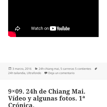
Publicado
Categorías
Etique
3 marzo, 2016
24h chiang mai
,
5 carreras 5 contientes
el
en Vuelta al blog. Reflex
24h tailandia
,
Ultrafondo
Deja un comentario
9×09. 24h de Chiang Mai.
Vídeo y algunas fotos. 1ª
Crónica.