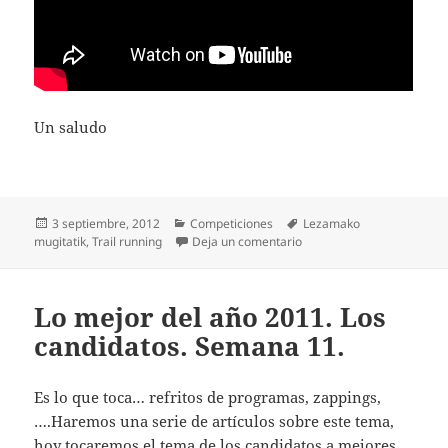
Un saludo
Publicado
Categorías
Etiquetas
3 septiembre, 2012
Competiciones
Lezamako
el
en Fin de semana movido
mugitatik
,
Trail running
Deja un comentario
Lo mejor del año 2011. Los
candidatos. Semana 11.
Es lo que toca… refritos de programas, zappings,
….Haremos una serie de artículos sobre este tema,
hoy tocaremos el tema de los candidatos a mejores