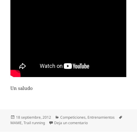
Un saludo
Publicado
Categorías
Etiquet
18 septiembre, 2012
Competiciones
,
Entrenamientos
el
en Maratón Medinesa. Lo que
MAME
,
Trail running
Deja un comentario