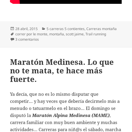
Publicado
Categorías
28 abril, 2015
5 carreras 5 contientes
,
Carreras montaña
el
Etiquetas
correr por le monte
,
montaña
,
scott jaime
,
Trail running
en La esencia de correr por el monte. Gran vídeo de Scot
3 comentarios
Maratón Medinesa. Lo que
no te mata, te hace más
fuerte.
Ya decía, que no es lo mismo disputar que
competir… y hay veces que debería decirmelo más a
menudo o tatuarmelo en el brazo… El domingo se
disputó la
Maratón Alpina Medinesa (MAME)
,
carrera familiar con muy buen ambiente y muchas
actividades… Carreras para niñ@s el sábado, marcha