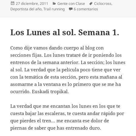
Publicado
Categorías
Etiquetas
27 diciembre, 2011
Gente con Clase
Ciclocross
,
el
en Lo mejor del año 2
Deportista del año
,
Trail running
6 comentarios
Los Lunes al sol. Semana 1.
Como dije vamos dando cuerpo al blog con
secciones fijas. Los lunes trataré de ir poniendo los
entrenos de la semana anterior. La sección; los lunes
al sol. La verdad que la película poco tiene que ver
con la temática de esta sección, pero esta mañana al
asomarme a la ventana es lo primero que se me ha
ocurrido. Euskadi tropikal.
La verdad que me encantan los lunes en los que te
cuesta bajar las escaleras, te cuesta andar rápido por
que pierdes el tren… me encanta ese dolor de
piernas de saber que has entrenado duro.