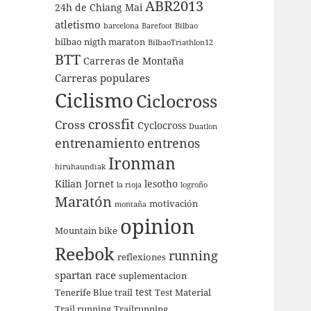
ABR2013
24h de Chiang Mai
atletismo
barcelona
Barefoot
Bilbao
bilbao nigth maraton
BilbaoTriathlon12
BTT
Carreras de Montaña
Carreras populares
Ciclismo
Ciclocross
crossfit
Cross
Cyclocross
Duatlon
entrenamiento
entrenos
Ironman
hiruhaundiak
Kilian Jornet
lesotho
la rioja
logroño
Maratón
motivación
montaña
opinion
Mountain bike
Reebok
running
reflexiones
spartan race
suplementacion
test
Tenerife Blue trail
Test Material
Trail running
Trailrunning