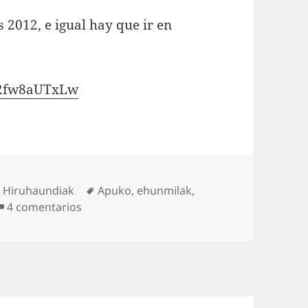
es 2012, e igual hay que ir en
Y2fw8aUTxLw
Etiquetas
,
Hiruhaundiak
Apuko
,
ehunmilak
,
en 2014 el año de los ultra trails en Euskadi
4 comentarios