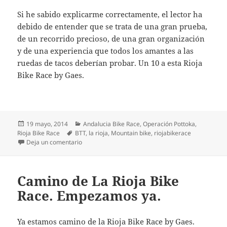
Si he sabido explicarme correctamente, el lector ha
debido de entender que se trata de una gran prueba,
de un recorrido precioso, de una gran organización
y de una experiencia que todos los amantes a las
ruedas de tacos deberían probar. Un 10 a esta Rioja
Bike Race by Gaes.
Publicado
Categorías
19 mayo, 2014
Andalucia Bike Race
,
Operación Pottoka
,
el
Etiquetas
Rioja Bike Race
BTT
,
la rioja
,
Mountain bike
,
riojabikerace
en La Rioja Bike Race. Crónica de una gran prueba.
Deja un comentario
Camino de La Rioja Bike
Race. Empezamos ya.
Ya estamos camino de la Rioja Bike Race by Gaes.