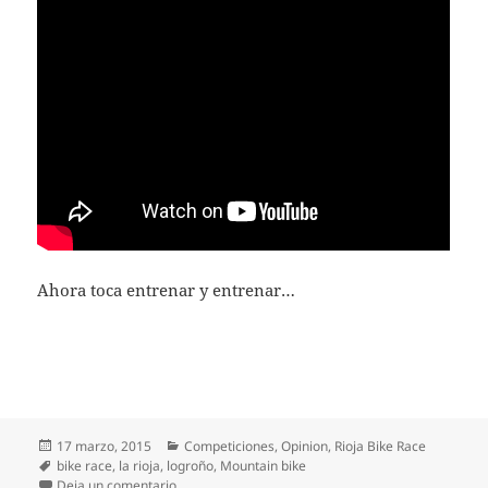
Ahora toca entrenar y entrenar…
Publicado
Categorías
17 marzo, 2015
Competiciones
,
Opinion
,
Rioja Bike Race
el
Etiquetas
bike race
,
la rioja
,
logroño
,
Mountain bike
en Mayo, mes del Mountain Bike, mes de La Rioja B
Deja un comentario