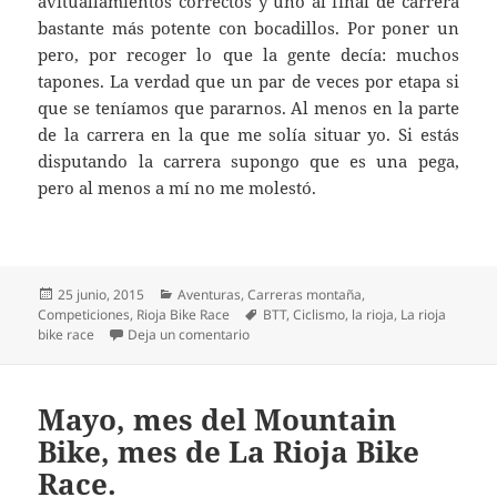
avituallamientos correctos y uno al final de carrera
bastante más potente con bocadillos. Por poner un
pero, por recoger lo que la gente decía: muchos
tapones. La verdad que un par de veces por etapa si
que se teníamos que pararnos. Al menos en la parte
de la carrera en la que me solía situar yo. Si estás
disputando la carrera supongo que es una pega,
pero al menos a mí no me molestó.
Publicado
Categorías
25 junio, 2015
Aventuras
,
Carreras montaña
,
el
Etiquetas
Competiciones
,
Rioja Bike Race
BTT
,
Ciclismo
,
la rioja
,
La rioja
en La Rioja Bike Race 2015. La consolid
bike race
Deja un comentario
Mayo, mes del Mountain
Bike, mes de La Rioja Bike
Race.