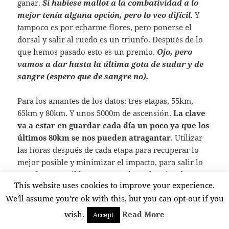
ganar.
Si hubiese mallot a la combatividad a lo
mejor tenía alguna opción, pero lo veo difícil
. Y
tampoco es por echarme flores, pero ponerse el
dorsal y salir al ruedo es un triunfo. Después de lo
que hemos pasado esto es un premio.
Ojo, pero
vamos a dar hasta la última gota de sudar y de
sangre (espero que de sangre no).
Para los amantes de los datos: tres etapas, 55km,
65km y 80km. Y unos 5000m de ascensión.
La clave
va a estar en guardar cada día un poco ya que los
últimos 80km se nos pueden atragantar
. Utilizar
las horas después de cada etapa para recuperar lo
mejor posible y minimizar el impacto, para salir lo
más fresco posible. Estos tres días, el tópico de que
This website uses cookies to improve your experience.
lo más importante es comer y descansar alcanza una
We'll assume you're ok with this, but you can opt-out if you
importancia supina.
wish.
Read More
Accept
Recorrido pinchando
aquí