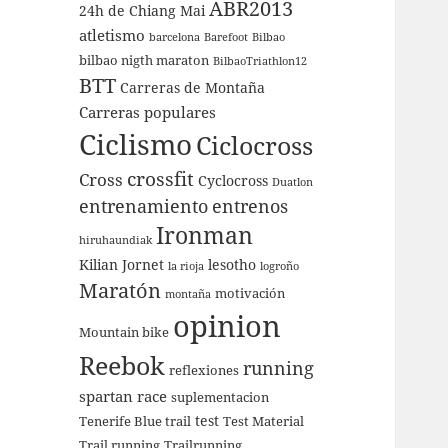
ABR2013
24h de Chiang Mai
atletismo
barcelona
Barefoot
Bilbao
bilbao nigth maraton
BilbaoTriathlon12
BTT
Carreras de Montaña
Carreras populares
Ciclismo
Ciclocross
crossfit
Cross
Cyclocross
Duatlon
entrenamiento
entrenos
Ironman
hiruhaundiak
Kilian Jornet
lesotho
la rioja
logroño
Maratón
motivación
montaña
opinion
Mountain bike
Reebok
running
reflexiones
spartan race
suplementacion
test
Tenerife Blue trail
Test Material
Trail running
Trailrunning