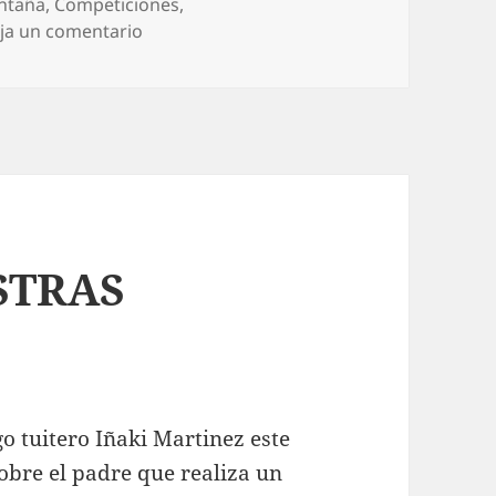
ntaña
,
Competiciones
,
en Si buscas, encuentras. Retorno al Iron
ja un comentario
STRAS
o tuitero Iñaki Martinez este
sobre el padre que realiza un