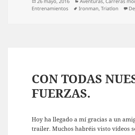
Publicado
Categorías
26 mayo, 2016
Aventuras
,
Carreras mo
el
Etiquetas
Entrenamientos
Ironman
,
Triatlon
De
CON TODAS NUE
FUERZAS.
Hoy ha llegado a mí gracias a un amig
trailer. Muchos habréis visto vídeos 