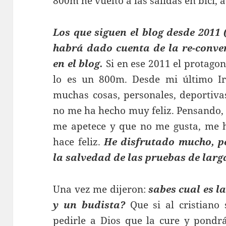
800m he vuelto a las salidas en bici,
Los que siguen el blog desde 2011 
habrá dado cuenta de la re-conver
en el blog.
Si en ese 2011 el protago
lo es un 800m. Desde mi último 
muchas cosas, personales, deportiva
no me ha hecho muy feliz. Pensando,
me apetece y que no me gusta, me 
hace feliz.
He disfrutado mucho, pe
la salvedad de las pruebas de larg
Una vez me dijeron:
sabes cual es l
y un budista?
Que si al cristiano
pedirle a Dios que la cure y pondr