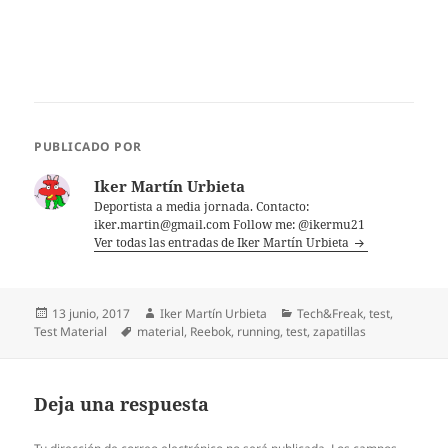
PUBLICADO POR
Iker Martín Urbieta
Deportista a media jornada. Contacto:
iker.martin@gmail.com Follow me: @ikermu21
Ver todas las entradas de Iker Martín Urbieta
Publicado
Autor
Categorías
13 junio, 2017
Iker Martín Urbieta
Tech&Freak
,
test
,
el
Etiquetas
Test Material
material
,
Reebok
,
running
,
test
,
zapatillas
Deja una respuesta