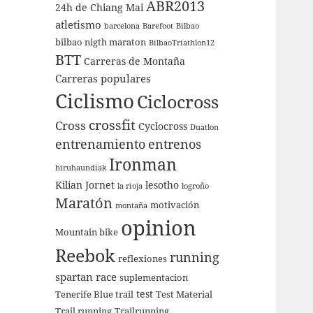
ABR2013
24h de Chiang Mai
atletismo
barcelona
Barefoot
Bilbao
bilbao nigth maraton
BilbaoTriathlon12
BTT
Carreras de Montaña
Carreras populares
Ciclismo
Ciclocross
crossfit
Cross
Cyclocross
Duatlon
entrenamiento
entrenos
Ironman
hiruhaundiak
Kilian Jornet
lesotho
la rioja
logroño
Maratón
motivación
montaña
opinion
Mountain bike
Reebok
running
reflexiones
spartan race
suplementacion
test
Tenerife Blue trail
Test Material
Trail running
Trailrunning