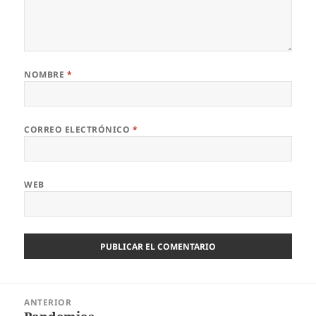
NOMBRE
*
CORREO ELECTRÓNICO
*
WEB
Navegación
ANTERIOR
de