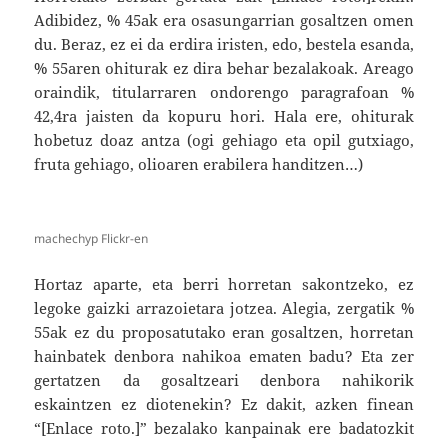
Adibidez, % 45ak era osasungarrian gosaltzen omen
du. Beraz, ez ei da erdira iristen, edo, bestela esanda,
% 55aren ohiturak ez dira behar bezalakoak. Areago
oraindik, titularraren ondorengo paragrafoan %
42,4ra jaisten da kopuru hori. Hala ere, ohiturak
hobetuz doaz antza (ogi gehiago eta opil gutxiago,
fruta gehiago, olioaren erabilera handitzen…)
machechyp Flickr-en
Hortaz aparte, eta berri horretan sakontzeko, ez
legoke gaizki arrazoietara jotzea. Alegia, zergatik %
55ak ez du proposatutako eran gosaltzen, horretan
hainbatek denbora nahikoa ematen badu? Eta zer
gertatzen da gosaltzeari denbora nahikorik
eskaintzen ez diotenekin? Ez dakit, azken finean
“[Enlace roto.]” bezalako kanpainak ere badatozkit