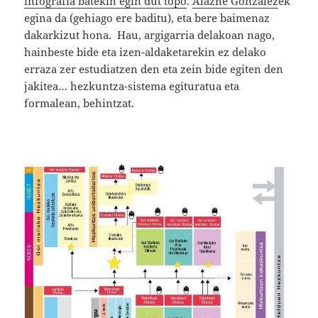
infografia batekin egin dut topo
.
Alazne Gonzalez
ek
egina da (gehiago ere baditu), eta bere baimenaz
dakarkizut hona. Hau, argigarria delakoan nago,
hainbeste bide eta izen-aldaketarekin ez delako
erraza zer estudiatzen den eta zein bide egiten den
jakitea… hezkuntza-sistema egituratua eta
formalean, behintzat.