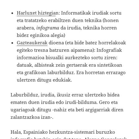
Harluxet hiztegia
n: Informatikak irudiak sortu
eta tratatzeko erabiltzen duen teknika (honen
arabera,
infograma
da irudia, teknika horren
bidez eginikoa alegia)
Gazteaukerak
dioena (eta bide batez horrelakoak
egiteko tresna batzuren aipamena): Infografiak
informazioa bisualki aurkezteko sortu ziren:
datuak, albisteak zein gertaerak era sintetikoan
eta grafikoan laburbilduz. Era horretan errazago
ulertzen ditugu edukiak.
Laburbilduz, irudia, ikusiz erraz ulertzeko bidea
ematen duen irudia edo irudi-bilduma. Gero eta
ugariagoak ditugu -nahiz eta beti argigarriak diren
zalantzazkoa izan-.
Hala, Espainiako hezkuntza-sistemari buruzko