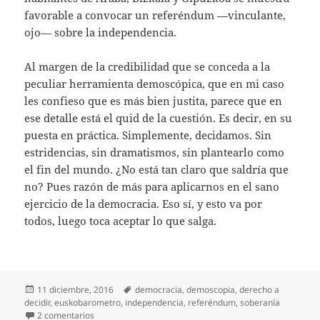
favorable a convocar un referéndum —vinculante,
ojo— sobre la independencia.
Al margen de la credibilidad que se conceda a la
peculiar herramienta demoscópica, que en mi caso
les confieso que es más bien justita, parece que en
ese detalle está el quid de la cuestión. Es decir, en su
puesta en práctica. Simplemente, decidamos. Sin
estridencias, sin dramatismos, sin plantearlo como
el fin del mundo. ¿No está tan claro que saldría que
no? Pues razón de más para aplicarnos en el sano
ejercicio de la democracia. Eso sí, y esto va por
todos, luego toca aceptar lo que salga.
Publicado
Etiquetas
11 diciembre, 2016
democracia
,
demoscopia
,
derecho a
el
decidir
,
euskobarometro
,
independencia
,
referéndum
,
soberanía
en Sin más, decidamos
2 comentarios