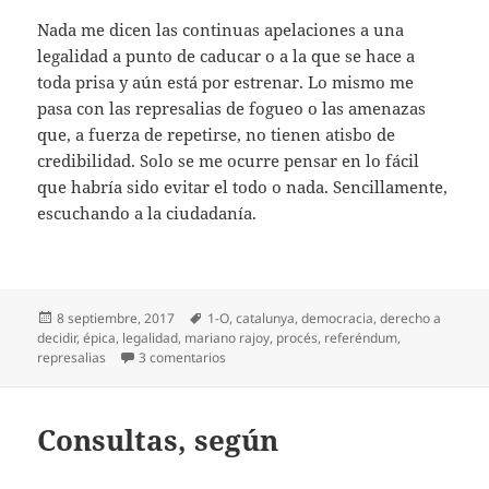
Nada me dicen las continuas apelaciones a una
legalidad a punto de caducar o a la que se hace a
toda prisa y aún está por estrenar. Lo mismo me
pasa con las represalias de fogueo o las amenazas
que, a fuerza de repetirse, no tienen atisbo de
credibilidad. Solo se me ocurre pensar en lo fácil
que habría sido evitar el todo o nada. Sencillamente,
escuchando a la ciudadanía.
Publicado
Etiquetas
8 septiembre, 2017
1-O
,
catalunya
,
democracia
,
derecho a
el
decidir
,
épica
,
legalidad
,
mariano rajoy
,
procés
,
referéndum
,
en 24 días
represalias
3 comentarios
Consultas, según