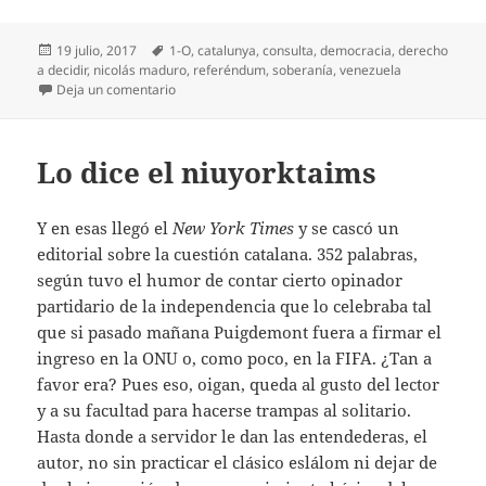
Publicado
Etiquetas
19 julio, 2017
1-O
,
catalunya
,
consulta
,
democracia
,
derecho
el
a decidir
,
nicolás maduro
,
referéndum
,
soberanía
,
venezuela
en Consultas, según
Deja un comentario
Lo dice el niuyorktaims
Y en esas llegó el
New York Times
y se cascó un
editorial sobre la cuestión catalana. 352 palabras,
según tuvo el humor de contar cierto opinador
partidario de la independencia que lo celebraba tal
que si pasado mañana Puigdemont fuera a firmar el
ingreso en la ONU o, como poco, en la FIFA. ¿Tan a
favor era? Pues eso, oigan, queda al gusto del lector
y a su facultad para hacerse trampas al solitario.
Hasta donde a servidor le dan las entendederas, el
autor, no sin practicar el clásico eslálom ni dejar de