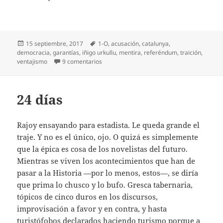
Publicado
Etiquetas
15 septiembre, 2017
1-O
,
acusación
,
catalunya
,
el
democracia
,
garantías
,
iñigo urkullu
,
mentira
,
referéndum
,
traición
,
en Las garantías del 1-O
ventajismo
9 comentarios
24 días
Rajoy ensayando para estadista. Le queda grande el
traje. Y no es el único, ojo. O quizá es simplemente
que la épica es cosa de los novelistas del futuro.
Mientras se viven los acontecimientos que han de
pasar a la Historia —por lo menos, estos—, se diría
que prima lo chusco y lo bufo. Gresca tabernaria,
tópicos de cinco duros en los discursos,
improvisación a favor y en contra, y hasta
turistófobos declarados haciendo turismo porque a