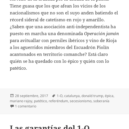
Tiene guasa que los que afean los vicios de los
nacionalismos que no son el suyo anden batiendo el
récord sideral de catetismo en rojo y amarillo.
¿Saben que una asociación anti-independentista ha
puesto en marcha una denominada
Operación jamón
para avituallar con perniles ibéricos y vino de Rioja
a los aguerridos miembros del Escuadrón Piolín
acantonados en territorio comanche? Está claro
quién se ha quedado con lo épico y quién con lo
patético.
Publicado
Etiquetas
28 septiembre, 2017
1-O
,
catalunya
,
donald trump
,
épica
,
el
mariano rajoy
,
patético
,
referéndum
,
secesionismo
,
soberanía
en Lo épico y lo patético
1 comentario
Las garantías del 1-O