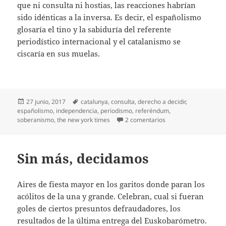
que ni consulta ni hostias, las reacciones habrían
sido idénticas a la inversa. Es decir, el españolismo
glosaría el tino y la sabiduría del referente
periodístico internacional y el catalanismo se
ciscaría en sus muelas.
Publicado
Etiquetas
27 junio, 2017
catalunya
,
consulta
,
derecho a decidir
,
el
españolismo
,
independencia
,
periodismo
,
referéndum
,
en Lo dice el niuyork
soberanismo
,
the new york times
2 comentarios
Sin más, decidamos
Aires de fiesta mayor en los garitos donde paran los
acólitos de la una y grande. Celebran, cual si fueran
goles de ciertos presuntos defraudadores, los
resultados de la última entrega del Euskobarómetro.