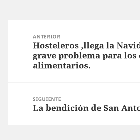
Navegación
de
ANTERIOR
Hosteleros ,llega la Navi
entradas
Entrada
grave problema para los
anterior:
alimentarios.
SIGUIENTE
La bendición de San Anto
Entrada
siguiente: