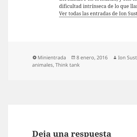
dificultad intrínseca de lo que 
Ver todas las entradas de Ion Su
Formato
Publicado
Autor
Minientrada
8 enero, 2016
Ion Sus
el
animales
,
Think tank
Deja una respuesta