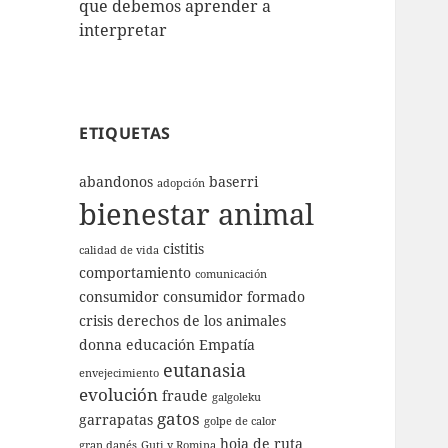
que debemos aprender a
interpretar
ETIQUETAS
abandonos
baserri
adopción
bienestar animal
cistitis
calidad de vida
comportamiento
comunicación
consumidor
consumidor formado
crisis
derechos de los animales
donna
educación
Empatía
eutanasia
envejecimiento
evolución
fraude
galgoleku
gatos
garrapatas
golpe de calor
hoja de ruta
gran danés
Guti y Romina