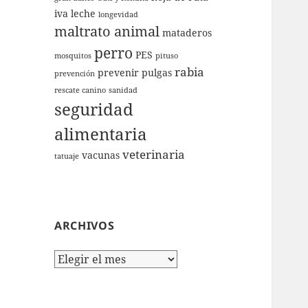
iva
leche
longevidad
maltrato animal
mataderos
perro
PES
mosquitos
pituso
rabia
prevenir
pulgas
prevención
rescate canino
sanidad
seguridad
alimentaria
veterinaria
vacunas
tatuaje
ARCHIVOS
Archivos