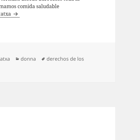
llamamos comida saludable
statxa
Categorías
Etiquetas
tatxa
donna
derechos de los