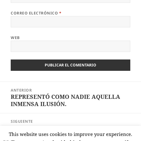
CORREO ELECTRÓNICO
*
WEB
Navegación
ANTERIOR
de
REPRESENTÓ COMO NADIE AQUELLA
Entrada
entradas
INMENSA ILUSIÓN.
anterior:
SIGUIENTE
LA MALDAD HECHA REALIDAD, QUE
Entrada
This website uses cookies to improve your experience.
COMIENZA A OLVIDARSE.
siguiente: