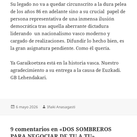
Su legado no va a quedar circunscrito a la dura pelea
de los años 86 en adelante sino a su crucial papel de
persona representativa de una inmensa ilusión
democrática tras aquella aberrante dictadura
liderando un nacionalismo vasco moderno y
cargado de realizaciones. Difundir lo hecho bien, es
la gran asignatura pendiente. Como él quería.
Ya Garaikoetxea está en la historia vasca. Nuestro
agradecimiento a su entrega a la causa de Euzkadi.
GB Lehendakari.
Publicado
Autor
6 mayo 2026
Iñaki Anasagasti
el
9 comentarios en «DOS SOMBREROS
PARA NEGOCIAR DE TU A TU»