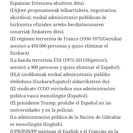
Espainiar Erresuma ahultzen ditu).
(EAJren proposamenak (elkarrizketa, negoziazioa,
akordioa), euskal administrazio publikoan bi
hizkuntza ofizialen arteko berdintasunaren
oinarriak finkatzen ditu).
(El régimen terrorista de Franco (1936-1975/Gernika)
asesinó a 450.000 personas y quiso eliminar el
Euskara).
(La banda terrorista ETA (1975-2011/Hipercor),
asesinó a 900 personas y quiso eliminar el Español).
(ELA sindikatuak euskal administrazio publiko
elebiduna (Euskara/Español) aldarrikatzen du).
(El sindicato CCOO reivindica una administración
pública vasca monolingüe (Español).
(El presidente Trump, prohíbe el Español en las
universidades y en la policía).
(La administración pública de la Nación de Gibraltar
es monolingüe (English).
(UPN/PSN/PP puntuan el English y el Français en la