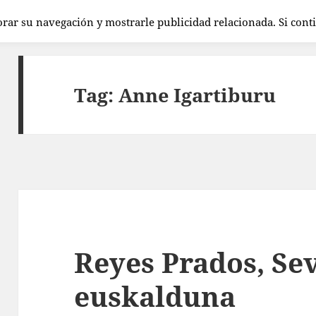
orar su navegación y mostrarle publicidad relacionada. Si con
Tag:
Anne Igartiburu
Reyes Prados, Sev
euskalduna