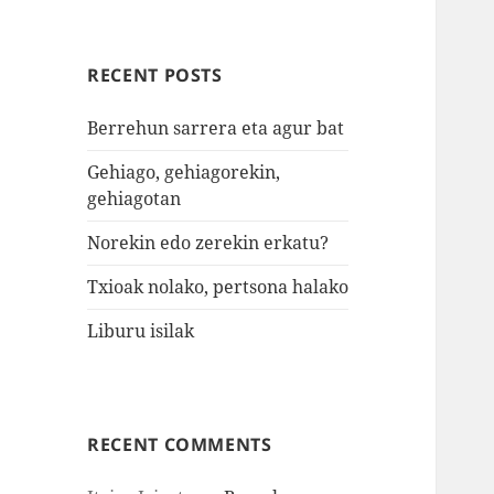
RECENT POSTS
Berrehun sarrera eta agur bat
Gehiago, gehiagorekin,
gehiagotan
Norekin edo zerekin erkatu?
Txioak nolako, pertsona halako
Liburu isilak
RECENT COMMENTS