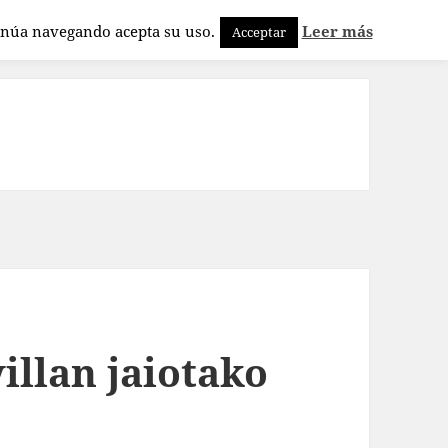
tinúa navegando acepta su uso.
Leer más
Acceptar
illan jaiotako