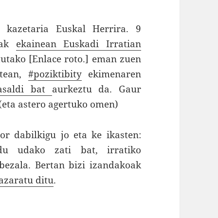
kazetaria Euskal Herrira. 9
erak
ekainean Euskadi Irratian
tutako [Enlace roto.] eman zuen
stean,
#poziktibity
ekimenaren
lasaldi bat
aurkeztu da. Gaur
(eta astero agertuko omen)
r dabilkigu jo eta ke ikasten:
du udako zati bat, irratiko
bezala. Bertan bizi izandakoak
azaratu ditu
.