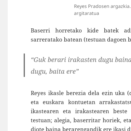
Reyes Pradosen argazkia.
argitaratua
Baserri horretako kide batek ad
sarreratako batean (testuan dagoen b
“Guk berari irakasten dugu baina
dugu, baita ere”
Reyes ikasle berezia dela ezin uka (
eta euskara kontuetan arrakastats
ikastearen eta irakastearen beste
testuan; alegia, baserritar horiek, et
diote baina berarengandik ere ikasi d