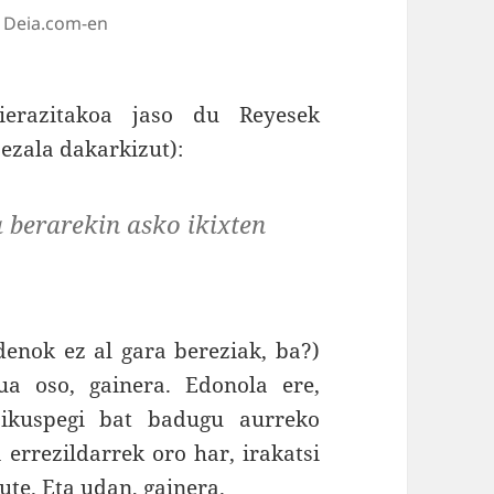
 Deia.com-en
ierazitakoa jaso du Reyesek
ezala dakarkizut):
 berarekin asko ikixten
denok ez al gara bereziak, ba?)
ua oso, gainera. Edonola ere,
 ikuspegi bat badugu aurreko
a errezildarrek oro har, irakatsi
ute. Eta udan, gainera.