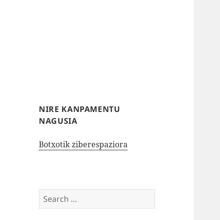
NIRE KANPAMENTU
NAGUSIA
Botxotik ziberespaziora
Search
for: