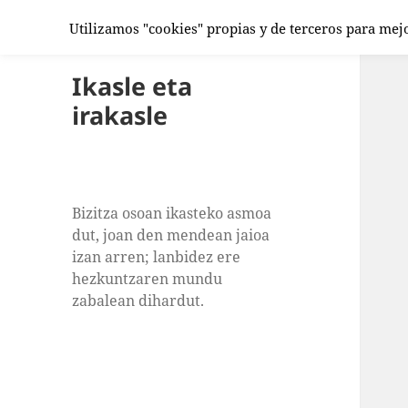
Utilizamos "cookies" propias y de terceros para mej
Ikasle eta
irakasle
Bizitza osoan ikasteko asmoa
dut, joan den mendean jaioa
izan arren; lanbidez ere
hezkuntzaren mundu
zabalean dihardut.