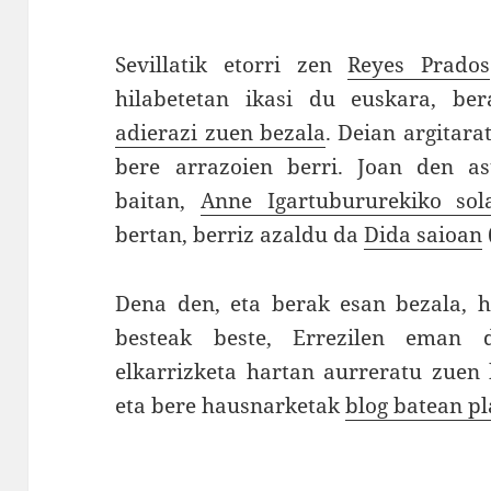
Sevillatik etorri zen
Reyes Prados
hilabetetan ikasi du euskara, b
adierazi zuen bezala
. Deian argitara
bere arrazoien berri. Joan den a
baitan,
Anne Igartubururekiko so
bertan, berriz azaldu da
Dida saioan
Dena den, eta berak esan bezala, ho
besteak beste, Errezilen eman 
elkarrizketa hartan aurreratu zuen 
eta bere hausnarketak
blog batean pl