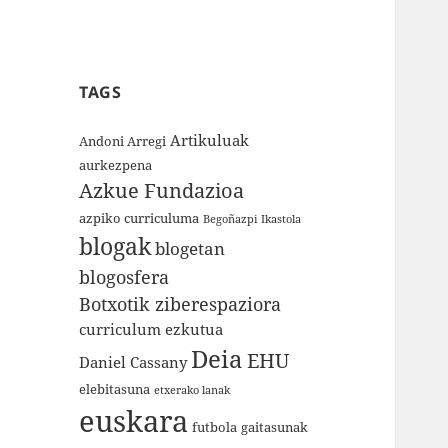
TAGS
Artikuluak
Andoni Arregi
aurkezpena
Azkue Fundazioa
azpiko curriculuma
Begoñazpi Ikastola
blogak
blogetan
blogosfera
Botxotik ziberespaziora
curriculum ezkutua
Deia
EHU
Daniel Cassany
elebitasuna
etxerako lanak
euskara
futbola
gaitasunak