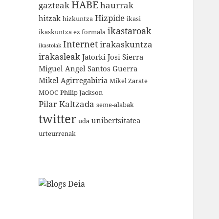
HABE
gazteak
haurrak
Hizpide
hitzak
hizkuntza
ikasi
ikastaroak
ikaskuntza ez formala
Internet
irakaskuntza
ikastolak
irakasleak
Jatorki
Josi Sierra
Miguel Angel Santos Guerra
Mikel Agirregabiria
Mikel Zarate
MOOC
Philip Jackson
Pilar Kaltzada
seme-alabak
twitter
unibertsitatea
uda
urteurrenak