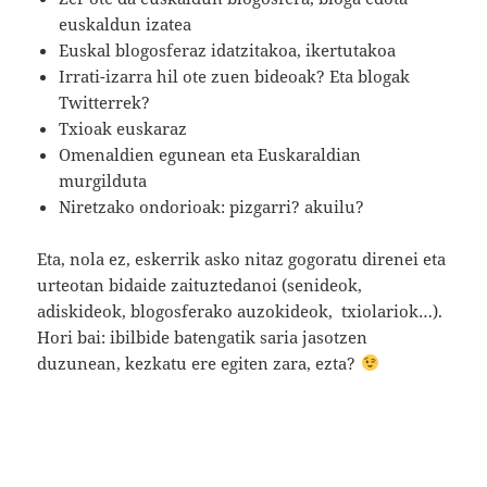
euskaldun izatea
Euskal blogosferaz idatzitakoa, ikertutakoa
Irrati-izarra hil ote zuen bideoak? Eta blogak
Twitterrek?
Txioak euskaraz
Omenaldien egunean eta Euskaraldian
murgilduta
Niretzako ondorioak: pizgarri? akuilu?
Eta, nola ez, eskerrik asko nitaz gogoratu direnei eta
urteotan bidaide zaituztedanoi (senideok,
adiskideok, blogosferako auzokideok, txiolariok…).
Hori bai: ibilbide batengatik saria jasotzen
duzunean, kezkatu ere egiten zara, ezta?