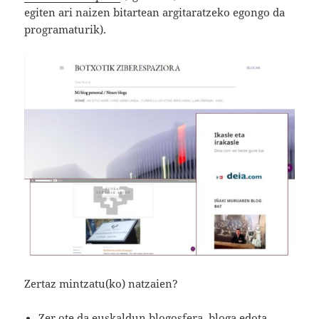
egiten ari naizen bitartean argitaratzeko egongo da
programaturik).
Zertaz mintzatu(ko) natzaien?
Zer ote da euskaldun blogosfera, bloga edota