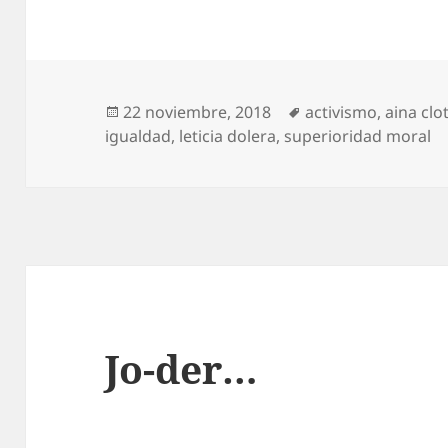
Publicado
Etiquetas
22 noviembre, 2018
activismo
,
aina clo
el
igualdad
,
leticia dolera
,
superioridad moral
Jo-der…