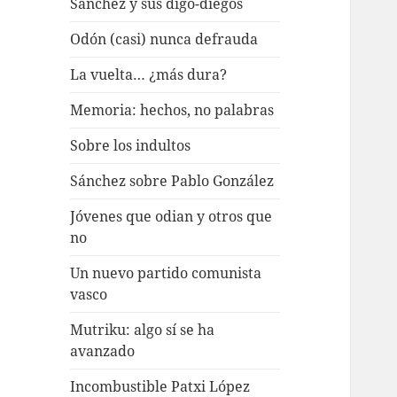
Sánchez y sus digo-diegos
Odón (casi) nunca defrauda
La vuelta… ¿más dura?
Memoria: hechos, no palabras
Sobre los indultos
Sánchez sobre Pablo González
Jóvenes que odian y otros que
no
Un nuevo partido comunista
vasco
Mutriku: algo sí se ha
avanzado
Incombustible Patxi López