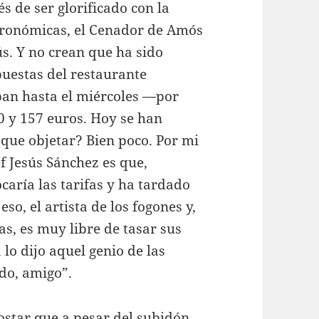
s de ser glorificado con la
stronómicas, el Cenador de Amós
s. Y no crean que ha sido
puestas del restaurante
an hasta el miércoles —por
0 y 157 euros. Hoy se han
 que objetar? Bien poco. Por mi
ef Jesús Sánchez es que,
caría las tarifas y ha tardado
so, el artista de los fogones y,
as, es muy libre de tasar sus
 lo dijo aquel genio de las
do, amigo”.
ostar que a pesar del subidón,