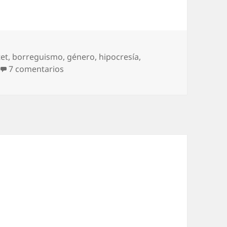
tet
,
borreguismo
,
género
,
hipocresía
,
en Dolera, dolerizada
7 comentarios