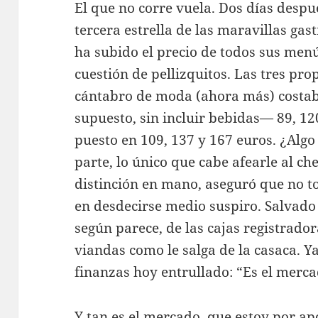
El que no corre vuela. Dos días despué
tercera estrella de las maravillas ga
ha subido el precio de todos sus menú
cuestión de pellizquitos. Las tres pro
cántabro de moda (ahora más) costab
supuesto, sin incluir bebidas— 89, 12
puesto en 109, 137 y 167 euros. ¿Algo
parte, lo único que cabe afearle al ch
distinción en mano, aseguró que no to
en desdecirse medio suspiro. Salvado e
según parece, de las cajas registrador
viandas como le salga de la casaca. Ya
finanzas hoy entrullado: “Es el merca
Y tan es el mercado, que estoy por ap