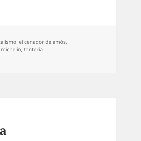
talismo
,
el cenador de amós
,
,
michelín
,
tontería
lo
da