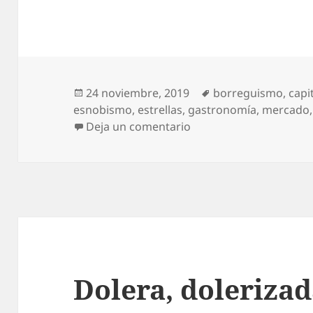
Publicado
Etiquetas
24 noviembre, 2019
borreguismo
,
capi
el
esnobismo
,
estrellas
,
gastronomía
,
mercado
en Estrellas en el bolsil
Deja un comentario
Dolera, doleriza