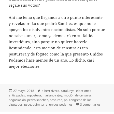
regale sus votos?
Ahí me temo que llegamos a otro punto interesante
y revelador. Lo que pedirá Sánchez es que no le
apoyen los disolventes nacionalistas. No solo porque
no sabe sumar, como ya demostró en su fallida
investidura, sino porque no quiere hacerlo.
Resumiendo, esta moción de censura es tan
posturera y de fogueo como la que presentó Unidos
Podemos hace menos de un año. Lo dicho, casi
mejor elecciones.
Publicado
Etiquetas
27 mayo, 2018
albert rivera
,
catalunya
,
elecciones
el
anticipadas
,
impostura
,
mariano rajoy
,
moción de censura
,
negociación
,
pedro sánchez
,
postureo
,
pp. congreso de los
en Otra 
diputados
,
psoe
,
quim torra
,
unidos podemos
3 comentarios