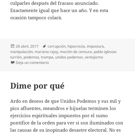
culparles después del fracaso anunciado.
Exactamente igual que hace un año. Y en esta
ocasión tampoco colará.
Publicado
Etiquetas
28 abril, 2017
corrupción
,
hipocresía
,
impostura
,
el
manipulación
,
mariano rajoy
,
moción de censura
,
pablo iglesias
turrión
,
podemos
,
trampa
,
unidos podemos
,
ventajismo
en Tocar las mociones
Deja un comentario
Dime por qué
Ardo en deseos de que Unidos Podemos y sus mil y
pico afluentes, meandros e hijuelas terminen los
ejercicios espirituales impuestos por el sumo
pontífice de la orden para ver si son iluminados con
las causas de su inopinado desastre electoral. No es