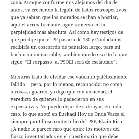
coña. Aunque conforme nos alejamos del día de
autos, va creciendo la legión de listos retrospectivos
que ya sabían que los morados se iban a hostiar,
aquí el arribafirmante sigue inmerso en la
perplejidad más absoluta. Así como hay testigos de
que predije que el PP pasaría de 130 y Ciudadanos
recibiría un coscorrón de pantalón largo, para mi
bochorno inenarrable, también quedó escrito lo que
sigue:
“El sorpasso [al PSOE] será de escándalo”.
Mientras trato de olvidar ese vaticinio patéticamente
fallido —pero, por lo menos, reconocido; no como
otros—, aguardo, ya digo que con ansiedad, el
veredicto de quienes lo padecieron en sus
expectativas. No puedo dejar de subrayar, en todo
caso, lo que anotó en
Euskadi Hoy de Onda Vasca
el
siempre puntilloso contertulio del PSE, Ekain Rico:
¿A nadie le parece raro que entre los motivos del
fiasco inventariados en el cuestionario que debe