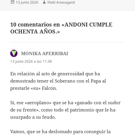
Publicado
Autor
13 junio 2026
Iñaki Anasagasti
el
10 comentarios en «ANDONI CUMPLE
OCHENTA AÑOS.»
MONIKA APERRIBAI
dice:
13 junio 2026 a las 11:38
En relación al acto de generosidad que ha
demostrado tener el Soberano con el Papa al
prestarle «su» Falcón.
Sí, ese «aeroplano» que se ha «ganado con el sudor
de su frente», como todo el patrimonio que le ha
usurpado a su feudo.
Vamos, que se ha deslomado para conseguir la