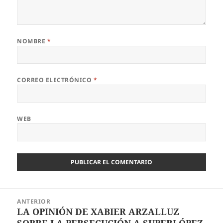
NOMBRE
*
CORREO ELECTRÓNICO
*
WEB
Navegación
ANTERIOR
de
LA OPINIÓN DE XABIER ARZALLUZ
Entrada
entradas