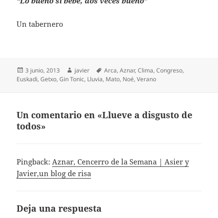
“Lo bueno si bebe, dos veces bueno”
Un tabernero
Publicado
Autor
Etiquetas
3 junio, 2013
javier
Arca
,
Aznar
,
Clima
,
Congreso
,
el
Euskadi
,
Getxo
,
Gin Tonic
,
Lluvia
,
Mato
,
Noé
,
Verano
Un comentario en «Llueve a disgusto de
todos»
Pingback:
Aznar, Cencerro de la Semana | Asier y
Javier,un blog de risa
Deja una respuesta