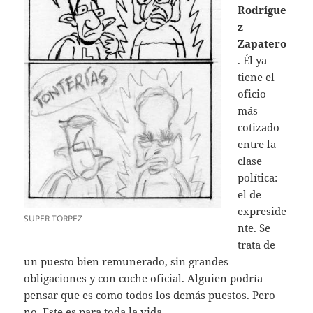
Rodrígue
z
Zapatero
. Él ya
tiene el
oficio
más
cotizado
entre la
clase
política:
el de
expreside
SUPER TORPEZ
nte. Se
trata de
un puesto bien remunerado, sin grandes
obligaciones y con coche oficial. Alguien podría
pensar que es como todos los demás puestos. Pero
no. Este es para toda la vida.