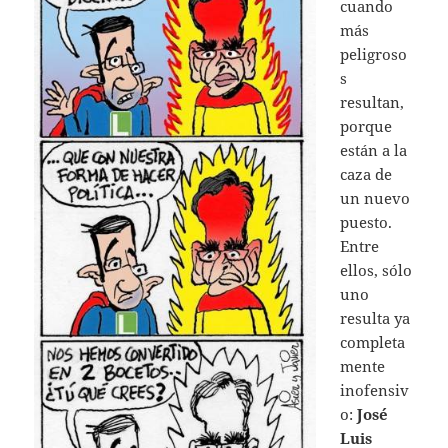
cuando
más
peligroso
s
resultan,
porque
están a la
caza de
un nuevo
puesto.
Entre
ellos, sólo
uno
resulta ya
completa
mente
inofensiv
o:
José
Luis