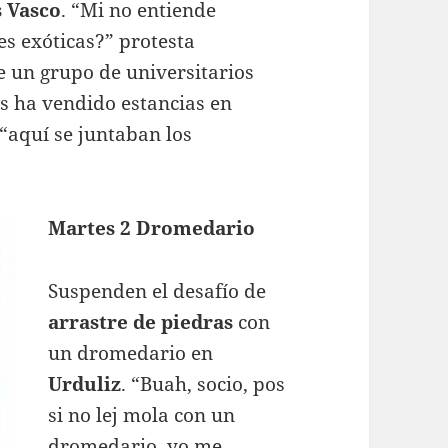
s Vasco
. “Mi no entiende
es exóticas?” protesta
e un grupo de universitarios
es ha vendido estancias en
“aquí se juntaban los
Martes 2 Dromedario
Suspenden el desafío de
arrastre de piedras
con
un dromedario en
Urduliz
. “Buah, socio, pos
si no lej mola con un
dromedario, yo me