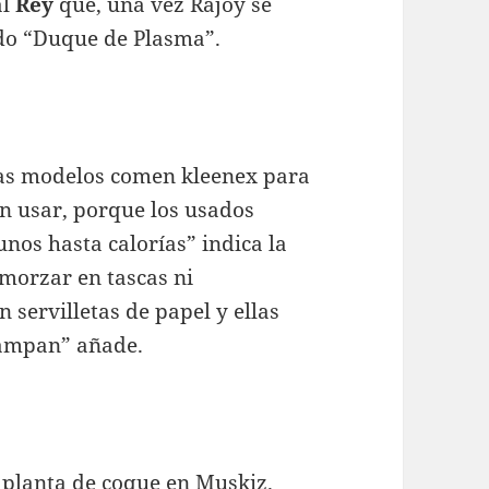
al
Rey
que, una vez Rajoy se
ado “Duque de Plasma”.
as modelos comen kleenex para
in usar, porque los usados
nos hasta calorías” indica la
lmorzar en tascas ni
 servilletas de papel y ellas
 zampan” añade.
planta de coque en Muskiz.