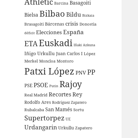
Athletic
Basagoiti
Barcina
Bilbao
Bildu
Bielsa
Bizkaia
crisis
Bárcenas
Brasagoiti
Donostia
España
Elecciones
déficit
Euskadi
ETA
Iñaki Azkuna
Iñigo Urkullu
Juan Carlos I
López
Merkel
Moncloa
Montoro
Patxi López
PP
PNV
Rajoy
PSOE
PSE
Putin
Recortes
Rey
Real Madrid
Rodolfo Ares
Rodríguez Zapatero
San Mamés
Rubalcaba
Sortu
Supertorpez
UE
Urdangarin
Urkullu
Zapatero