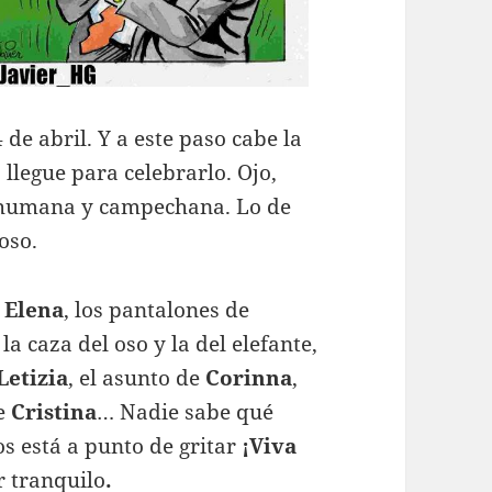
 de abril. Y a este paso cabe la
 llegue para celebrarlo. Ojo,
a humana y campechana. Lo de
oso.
e
Elena
, los pantalones de
, la caza del oso y la del elefante,
Letizia
, el asunto de
Corinna
,
de
Cristina
… Nadie sabe qué
os está a punto de gritar
¡Viva
r tranquilo
.