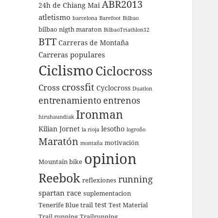
ABR2013
24h de Chiang Mai
atletismo
barcelona
Barefoot
Bilbao
bilbao nigth maraton
BilbaoTriathlon12
BTT
Carreras de Montaña
Carreras populares
Ciclismo
Ciclocross
crossfit
Cross
Cyclocross
Duatlon
entrenamiento
entrenos
Ironman
hiruhaundiak
Kilian Jornet
lesotho
la rioja
logroño
Maratón
motivación
montaña
opinion
Mountain bike
Reebok
running
reflexiones
spartan race
suplementacion
test
Tenerife Blue trail
Test Material
Trail running
Trailrunning