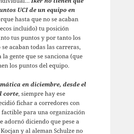
individual…
Iker no tienen que
 puntos UCI de un equipo en
porque hasta que no se acaban
cos incluido) tu posición
anto tus puntos y por tanto los
 se acaban todas las carreras,
a la gente que se sanciona (que
nen los puntos del equipo.
mática en diciembre, desde el
l corte
, siempre hay ese
cidió fichar a corredores con
o factible para una organización
Se adornó diciendo que pese a
co Kocjan y al aleman Schulze no