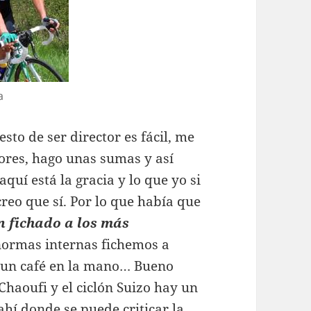
a
to de ser director es fácil, me
dores, hago unas sumas y así
quí está la gracia y lo que yo si
reo que sí. Por lo que había que
n fichado a los más
normas internas fichemos a
n un café en la mano… Bueno
Chaoufi y el ciclón Suizo hay un
hí donde se puede criticar la