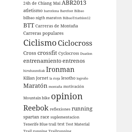
ABR2013
24h de Chiang Mai
atletismo
barcelona
Barefoot
Bilbao
bilbao nigth maraton
BilbaoTriathlon12
BTT
Carreras de Montaña
Carreras populares
Ciclismo
Ciclocross
crossfit
Cross
Cyclocross
Duatlon
entrenamiento
entrenos
Ironman
hiruhaundiak
Kilian Jornet
lesotho
la rioja
logroño
Maratón
motivación
montaña
opinion
Mountain bike
Reebok
running
reflexiones
spartan race
suplementacion
test
Tenerife Blue trail
Test Material
Trail running
Trailrunning