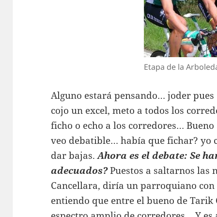
Etapa de la Arboled
Alguno estará pensando… joder pues es
cojo un excel, meto a todos los corre
ficho o echo a los corredores… Bueno a
veo debatible… había que fichar? yo c
dar bajas.
Ahora es el debate: Se ha
adecuados?
Puestos a saltarnos las 
Cancellara, diría un parroquiano co
entiendo que entre el bueno de Tarik 
espectro amplio de corredores… Y es a