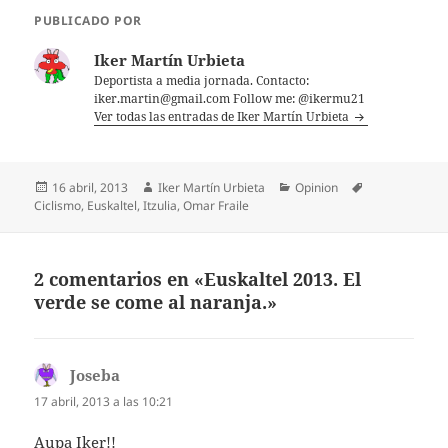
PUBLICADO POR
Iker Martín Urbieta
Deportista a media jornada. Contacto:
iker.martin@gmail.com Follow me: @ikermu21
Ver todas las entradas de Iker Martín Urbieta
Publicado
Autor
Categorías
Etiquetas
16 abril, 2013
Iker Martín Urbieta
Opinion
el
Ciclismo
,
Euskaltel
,
Itzulia
,
Omar Fraile
2 comentarios en «Euskaltel 2013. El
verde se come al naranja.»
Joseba
dice:
17 abril, 2013 a las 10:21
Aupa Iker!!