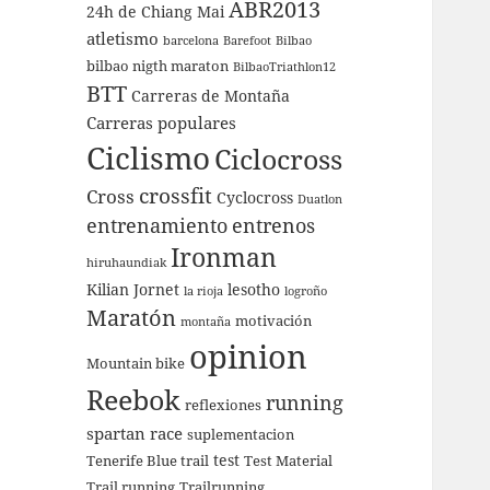
ABR2013
24h de Chiang Mai
atletismo
barcelona
Barefoot
Bilbao
bilbao nigth maraton
BilbaoTriathlon12
BTT
Carreras de Montaña
Carreras populares
Ciclismo
Ciclocross
crossfit
Cross
Cyclocross
Duatlon
entrenamiento
entrenos
Ironman
hiruhaundiak
Kilian Jornet
lesotho
la rioja
logroño
Maratón
motivación
montaña
opinion
Mountain bike
Reebok
running
reflexiones
spartan race
suplementacion
test
Tenerife Blue trail
Test Material
Trail running
Trailrunning