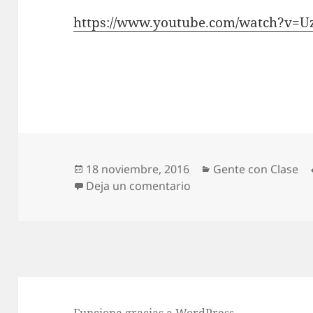
https://www.youtube.com/watch?v=U
Publicado
Categorías
18 noviembre, 2016
Gente con Clase
el
en La historia de Adria
Deja un comentario
Funciona gracias a WordPress