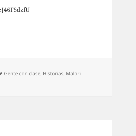
zJ46FSdzfU
Etiquetas
Gente con clase
,
Historias
,
Malori
no Malori.