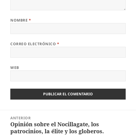
NOMBRE
*
CORREO ELECTRÓNICO
*
WEB
Navegación
ANTERIOR
de
Opinión sobre el Nocillagate, los
Entrada
entradas
patrocinios, la élite y los globeros.
anterior: