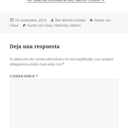
Publicado
Autor
Categorías
18 noviembre, 2016
Iker Martín Urbieta
Gente con
el
Etiquetas
Clase
Gente con clase
,
Historias
,
Malori
Deja una respuesta
Tu dirección de correo electrónico no será publicada.
Los campos
obligatorios están marcados con
*
COMENTARIO
*