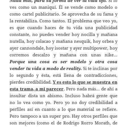
Nada mal, para su forma de ver la vida ojo.
Si lo
ves como un maniquí. Él se vende como modelo o
como cartel publicitario. Se aprovecha de su fama y
la rentabiliza. Como tantos. El problema que veo yo,
es que cuando haces de tu vida una publicidad
constante, no puedes vender hoy nocilla y mañana
nutella, hoy colacao y mañana nesquik, hoy orbea y
ayer cannondale, hoy isostar y ayer multipower, hoy
corremos descalzo y mañana con unas nike…
Porque una cosa es ser modelo y otra cosa
vender tu vida a modo de reality.
Si te inclinas por
lo segundo y ésta, está llena de contradicciones,
pierdes credibilidad.
Y es esto lo que se muestra en
esta trama, a mi parecer
. Pero nada más… de ahí a
insultar dista un abismo. Incluso habrá gente que
no lo vea como yo. Pero yo no doy credibilidad a
perfiles así en cuanto a lo que material se refiere.
Pero tampoco a un super pro. Hay otros perfiles que
son mejores (como el de Rodrigo Rorro Morath, de