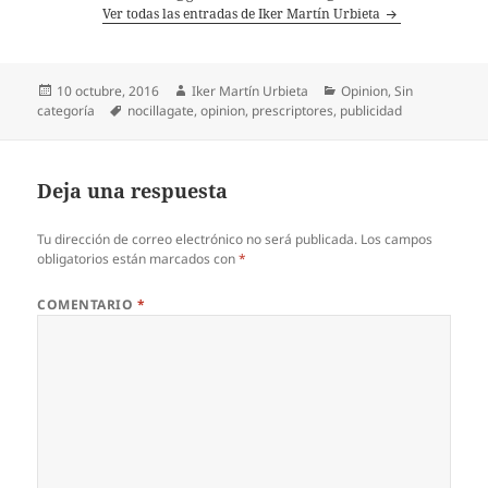
Ver todas las entradas de Iker Martín Urbieta
Publicado
Autor
Categorías
10 octubre, 2016
Iker Martín Urbieta
Opinion
,
Sin
el
Etiquetas
categoría
nocillagate
,
opinion
,
prescriptores
,
publicidad
Deja una respuesta
Tu dirección de correo electrónico no será publicada.
Los campos
obligatorios están marcados con
*
COMENTARIO
*