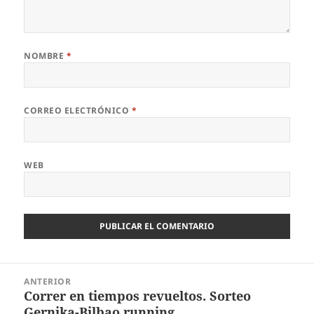
NOMBRE
*
CORREO ELECTRÓNICO
*
WEB
Navegación
ANTERIOR
de
Correr en tiempos revueltos. Sorteo
Entrada
entradas
Gernika-Bilbao running.
anterior: