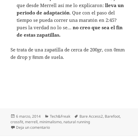
que desde Merrell así me lo explicaron:
lleva un
periodo de adaptación
. Que con el paso del
tiempo se pueda correr una maratón en 2:45?
pues la verdad no lo se…
no creo que sea el fin
de estas zapatillas.
Se trata de una zapatilla de cerca de 200gr, con 0mm
de drop y 8mm de suela.
Publicado
Categorías
Etiquetas
6 marzo, 2014
Tech&Freak
Bare Access2
,
Barefoot
,
el
crossfit
,
merrell
,
minimalismo
,
natural running
en Test Material Merrell Bare Access 2. Natural Ru
Deja un comentario