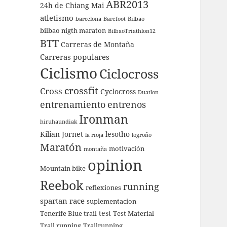
ABR2013
24h de Chiang Mai
atletismo
barcelona
Barefoot
Bilbao
bilbao nigth maraton
BilbaoTriathlon12
BTT
Carreras de Montaña
Carreras populares
Ciclismo
Ciclocross
crossfit
Cross
Cyclocross
Duatlon
entrenamiento
entrenos
Ironman
hiruhaundiak
Kilian Jornet
lesotho
la rioja
logroño
Maratón
motivación
montaña
opinion
Mountain bike
Reebok
running
reflexiones
spartan race
suplementacion
test
Tenerife Blue trail
Test Material
Trail running
Trailrunning