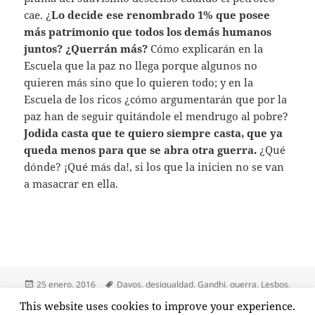
cae. ¿
Lo decide ese renombrado 1% que posee
más patrimonio que todos los demás humanos
juntos? ¿Querrán más?
Cómo explicarán en la
Escuela que la paz no llega porque algunos no
quieren más sino que lo quieren todo; y en la
Escuela de los ricos ¿cómo argumentarán que por la
paz han de seguir quitándole el mendrugo al pobre?
Jodida casta que te quiero siempre casta, que ya
queda menos para que se abra otra guerra.
¿Qué
dónde? ¡Qué más da!, si los que la inicien no se van
a masacrar en ella.
Publicado
Etiquetas
25 enero, 2016
Davos
,
desigualdad
,
Gandhi
,
guerra
,
Lesbos
,
el
Occupy
,
Paul
,
paz
,
pobreza
,
riqueza
,
Street
,
Valery
,
Vall
This website uses cookies to improve your experience.
en Somos el 99%
Deja un comentario