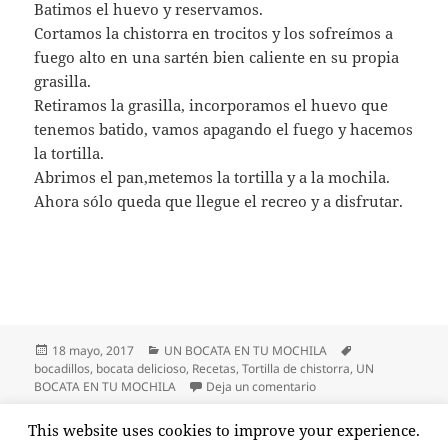
Batimos el huevo y reservamos.
Cortamos la chistorra en trocitos y los sofreímos a
fuego alto en una sartén bien caliente en su propia
grasilla.
Retiramos la grasilla, incorporamos el huevo que
tenemos batido, vamos apagando el fuego y hacemos
la tortilla.
Abrimos el pan,metemos la tortilla y a la mochila.
Ahora sólo queda que llegue el recreo y a disfrutar.
Publicado
Categorías
Etiquetas
18 mayo, 2017
UN BOCATA EN TU MOCHILA
el
bocadillos
,
bocata delicioso
,
Recetas
,
Tortilla de chistorra
,
UN
en Bocata de tortilla 
BOCATA EN TU MOCHILA
Deja un comentario
Paginación
This website uses cookies to improve your experience.
PÁGINA
1