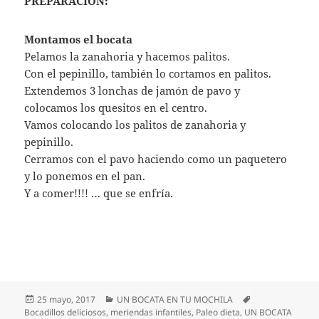
PREPARACION:
Montamos el bocata
Pelamos la zanahoria y hacemos palitos.
Con el pepinillo, también lo cortamos en palitos.
Extendemos 3 lonchas de jamón de pavo y
colocamos los quesitos en el centro.
Vamos colocando los palitos de zanahoria y
pepinillo.
Cerramos con el pavo haciendo como un paquetero
y lo ponemos en el pan.
Y a comer!!!! … que se enfría.
Publicado
Categorías
Etiquetas
25 mayo, 2017
UN BOCATA EN TU MOCHILA
el
Bocadillos deliciosos
,
meriendas infantiles
,
Paleo dieta
,
UN BOCATA