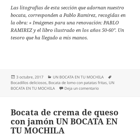
Las litografías de esta sección que adornan nuestro
bocata, corresponden a Pablo Ramírez, recogidas en
la obra: » Imágenes para una renovación: PABLO
RAMIREZ y el libro ilustrado en los años 50-60″. Un
tesoro que ha llegado a mis manos.
Publicado
Categorías
Etiquetas
3 octubre, 2017
UN BOCATA EN TU MOCHILA
el
Bocadillos deliciosos
,
Bocata de lomo con patatas fritas
,
UN
en Bocata de lomo con
BOCATA EN TU MOCHILA
Deja un comentario
Bocata de crema de queso
con jamón UN BOCATA EN
TU MOCHILA