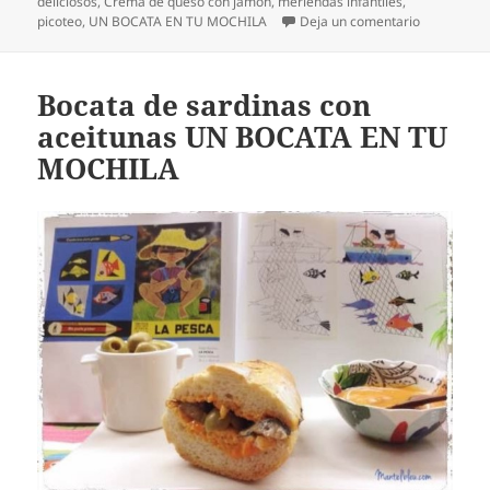
el
deliciosos
,
Crema de queso con jamón
,
meriendas infantiles
,
en Bocata 
picoteo
,
UN BOCATA EN TU MOCHILA
Deja un comentario
Bocata de sardinas con
aceitunas UN BOCATA EN TU
MOCHILA