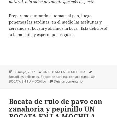
natural, o la salsa de tomate que más os guste.
Preparamos untando el tomate al pan, luego
ponemos las sardinas, en el medio las aceitunas y
cerramos el bocata y abrimos la boca. Está delicioso!
a la mochila y espero que os guste.
Publicado
Categorías
Etiquetas
30 mayo, 2017
UN BOCATA EN TU MOCHILA
el
Bocadillos deliciosos
,
Bocata de sardinas con aceitunas
,
UN
en Bocata de sardinas
BOCATA EN TU MOCHILA
Deja un comentario
Bocata de rulo de pavo con
zanahoria y pepinillo UN
BOCATA EN LA MOCHILA