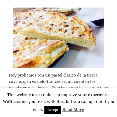
Hoy probamos con un pastel clásico de la tierra,
cuyo origen es italo-francés según cuentan los
paladares más doctos. Consta de una base y una tapa
de hojaldre, con un relleno de crema pastelera y
This website uses cookies to improve your experience.
luego a la tapa la sembramos con almendra blanca
We'll assume you're ok with this, but you can opt-out if you
que se nos tuesta mientras crece el hojaldre en el
wish.
Read More
Accept
horno.