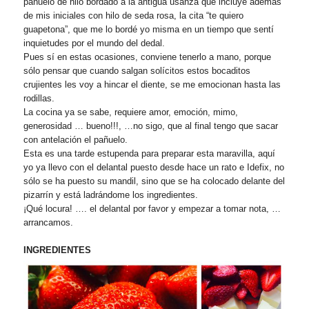
pañuelo de hilo bordado a la antigua usanza que incluye además
de mis iniciales con hilo de seda rosa, la cita “te quiero
guapetona”, que me lo bordé yo misma en un tiempo que sentí
inquietudes por el mundo del dedal.
Pues sí en estas ocasiones, conviene tenerlo a mano, porque
sólo pensar que cuando salgan solícitos estos bocaditos
crujientes les voy a hincar el diente, se me emocionan hasta las
rodillas.
La cocina ya se sabe, requiere amor, emoción, mimo,
generosidad … bueno!!!, …no sigo, que al final tengo que sacar
con antelación el pañuelo.
Esta es una tarde estupenda para preparar esta maravilla, aquí
yo ya llevo con el delantal puesto desde hace un rato e Idefix, no
sólo se ha puesto su mandil, sino que se ha colocado delante del
pizarrín y está ladrándome los ingredientes.
¡Qué locura! …. el delantal por favor y empezar a tomar nota, …
arrancamos.
INGREDIENTES