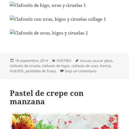
Publicado
Categorías
Etiquetas
18 septiembre, 2014
POSTRES
Azucar
,
azucar glass
,
el
clafoutis de ciruela
,
clafoutis de higos
,
clafoutis de uvas
,
Harina
,
en Clafoutis de higo,
HUEVOS
,
pastelitos de frutas
Deja un comentario
Pastel de crepe con
manzana