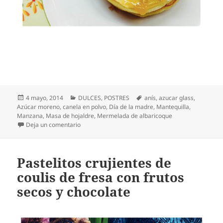
Publicado
Categorías
Etiquetas
4 mayo, 2014
DULCES
,
POSTRES
anís
,
azucar glass
,
el
Azúcar moreno
,
canela en polvo
,
Día de la madre
,
Mantequilla
,
Manzana
,
Masa de hojaldre
,
Mermelada de albaricoque
en Tarta de manzana con hojaldre
Deja un comentario
Pastelitos crujientes de
coulis de fresa con frutos
secos y chocolate