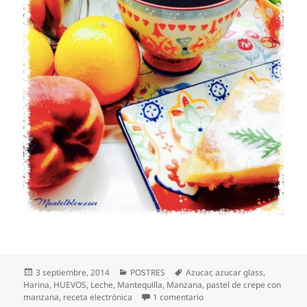
Publicado
Categorías
Etiquetas
3 septiembre, 2014
POSTRES
Azucar
,
azucar glass
,
el
Harina
,
HUEVOS
,
Leche
,
Mantequilla
,
Manzana
,
pastel de crepe con
en Pastel de crepe con ma
manzana
,
receta electrónica
1 comentario