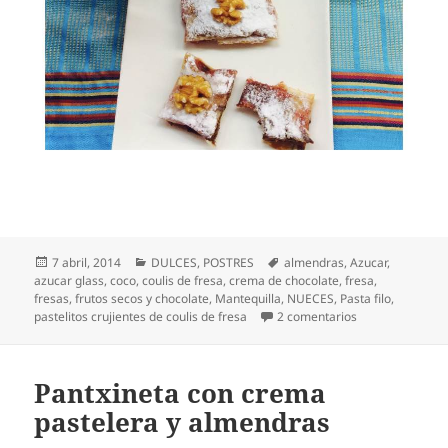
Publicado
Categorías
Etiquetas
7 abril, 2014
DULCES
,
POSTRES
almendras
,
Azucar
,
el
azucar glass
,
coco
,
coulis de fresa
,
crema de chocolate
,
fresa
,
fresas
,
frutos secos y chocolate
,
Mantequilla
,
NUECES
,
Pasta filo
,
en Pastelitos cr
pastelitos crujientes de coulis de fresa
2 comentarios
Pantxineta con crema
pastelera y almendras