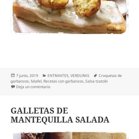
Publicado
Categorías
Etiquetas
7 junio, 2019
ENTRANTES
,
VERDURAS
Croquetas de
el
garbanzos
,
falafel
,
Recetas con garbanzos
,
Salsa tzatziki
en Falafel. Croquetas de garbanzos con salsa tzatzi
Deja un comentario
GALLETAS DE
MANTEQUILLA SALADA