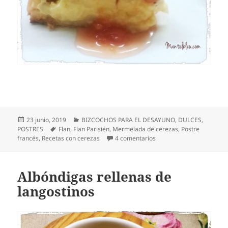
Publicado
Categorías
23 junio, 2019
BIZCOCHOS PARA EL DESAYUNO
,
DULCES
,
el
Etiquetas
POSTRES
Flan
,
Flan Parisién
,
Mermelada de cerezas
,
Postre
en Flan parisién con mer
francés
,
Recetas con cerezas
4 comentarios
Albóndigas rellenas de
langostinos