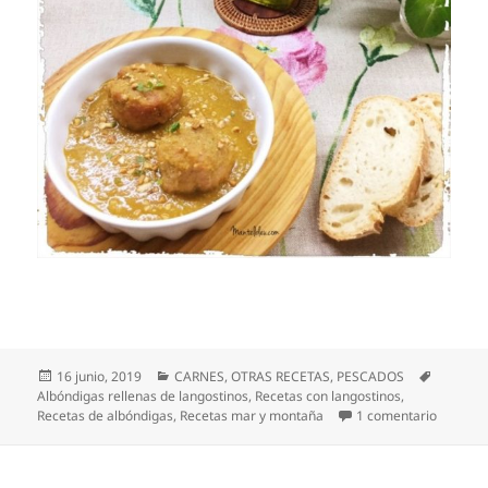
Publicado
Categorías
Etiqueta
16 junio, 2019
CARNES
,
OTRAS RECETAS
,
PESCADOS
el
Albóndigas rellenas de langostinos
,
Recetas con langostinos
,
en Albón
Recetas de albóndigas
,
Recetas mar y montaña
1 comentario