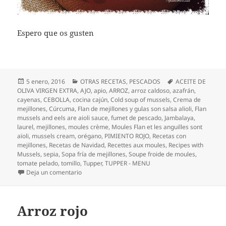
Espero que os gusten
Publicado
Categorías
Etiquetas
5 enero, 2016
OTRAS RECETAS
,
PESCADOS
ACEITE DE
el
OLIVA VIRGEN EXTRA
,
AJO
,
apio
,
ARROZ
,
arroz caldoso
,
azafrán
,
cayenas
,
CEBOLLA
,
cocina cajún
,
Cold soup of mussels
,
Crema de
mejillones
,
Cúrcuma
,
Flan de mejillones y gulas son salsa alioli
,
Flan
mussels and eels are aioli sauce
,
fumet de pescado
,
Jambalaya
,
laurel
,
mejillones
,
moules crème
,
Moules Flan et les anguilles sont
aïoli
,
mussels cream
,
orégano
,
PIMIENTO ROJO
,
Recetas con
mejillones
,
Recetas de Navidad
,
Recettes aux moules
,
Recipes with
Mussels
,
sepia
,
Sopa fría de mejillones
,
Soupe froide de moules
,
tomate pelado
,
tomillo
,
Tupper
,
TUPPER - MENU
en Recetas con mejillones
Deja un comentario
Arroz rojo