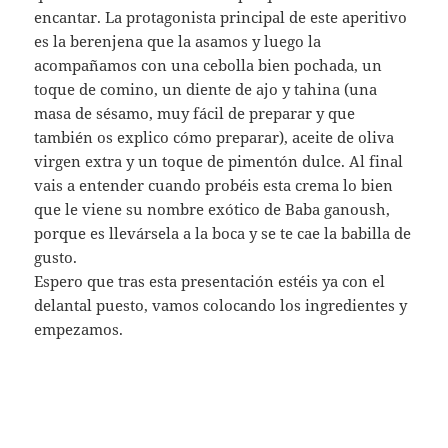
ELABORACION
Preparamos tahina
En una sartén echamos semillas de sésamo y
calentamos poco a poco hasta que se doren.
Echamos a un mortero y machacamos hasta
conseguir una masa.
Añadimos un poco de aceite de oliva y reservamos la
pasta.
Preparamos la berenjena
Precalentamos el horno a 200º C.
Lavamos las berenjenas, las cubrimos con papel de
aluminio y las horneamos durante 30 minutos:
Las pelamos y las cortamos en rodajas.
Reservamos.