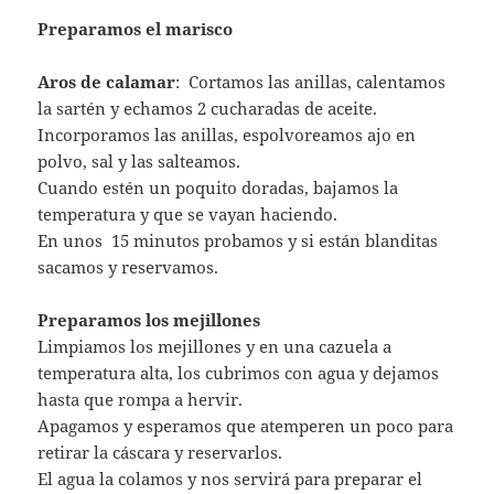
Pelamos los langostinos y en una sartén bien
caliente, echamos 1 par de cucharadas de aceite, sal,
espolvoreamos ajo y cayena triturada.
Los salteamos bien hasta que estén doraditos por
fuera, retiramos y reservamos.
Incorporamos el marisco a la salsa
En la salsa roja incorporamos los mejillones, el
calamar y los langostinos.
Removemos todo bien, probamos, rectificamos si es
necesario y reservamos.
Preparamos el arroz
En un caldero a temperatura alta echamos un
chorrete de aceite y el arroz.
Rehogamos bien todo y cubrimos con el agua de los
mejillones.
Bajamos la temperatura y que se vaya haciendo poco
a poco.