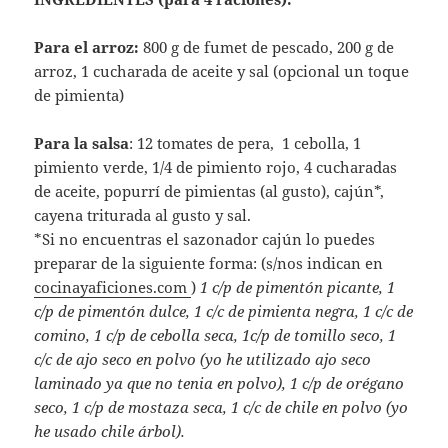
preparar de la siguiente forma: (s/nos indican en
cocinayaficiones.com
)
1 c/p de pimentón picante, 1
c/p de pimentón dulce, 1 c/c de pimienta negra, 1 c/c de
comino, 1 c/p de cebolla seca, 1c/p de tomillo seco, 1
c/c de ajo seco en polvo (yo he utilizado ajo seco
laminado ya que no tenia en polvo), 1 c/p de orégano
seco, 1 c/p de mostaza seca, 1 c/c de chile en polvo (yo
he usado chile árbol).
(c/s: cuchara sopera, c/p: cuchara de postre y c/c:
cuchara de café)
Para el marisco:
300 g de aros de calamar, 1 kg de
mejillones, 12 langostinos, sal, ajo en polvo y cayena
triturada al gusto.
ELABORACION:
Preparamos las verduras