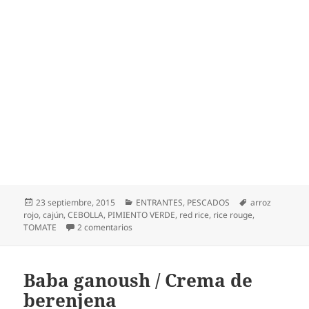
Baba ganoush ¡cómo suena!. Hoy nuestra receta
llega con nombre de las Mil y una noches, …una
crema de berenjena que es muy fácil de encontrar
en las cocinas de Grecia, Turquía, Oriente Medio y …
que estoy convencida que tras probarla se va a
quedar en vuestro recetario porque os va a
encantar. La protagonista principal de este aperitivo
es la berenjena que la asamos y luego la
acompañamos con una cebolla bien pochada, un