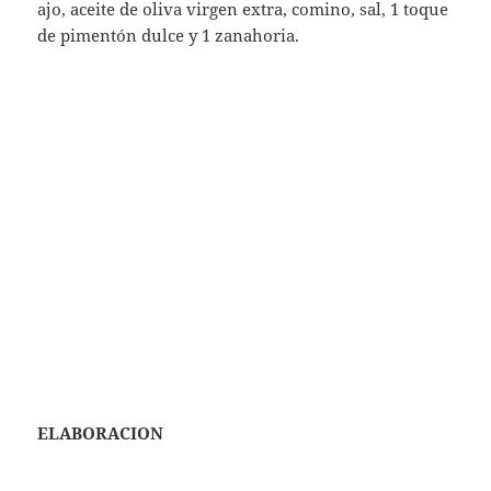
sacamos y pasamos por un colador para escurrir y
desengrasar.
Guardamos el líquido sobrante. y lo reservamos.
Trituramos con la verdura con la batidora, túrmix o
thermomix hasta conseguir una crema muy suave.
Conseguimos el espesor que queremos añadiendo el
líquido que tenemos reservado.
Echamos un toque de pimentón dulce, añadimos el
tahini y a la mesa.
Emplatamos
Echamos en el recipiente la ración de crema, le
ponemos un toque de sésamo y zanahoria crujiente,
añadimos unas gotitas de aceite y a comer.
Si lo queremos degustar como aperitivo lo
prepararemos con textura bien cremosa y espesa.
Delicioso si lo acompañamos con unos palitos de
zanahoria o de pan tostado.