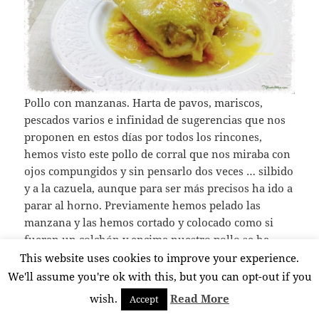
con aceite y seguimos masajeando el pollo.
Untamos la brocha en aceite y pintamos con ella el
interior.
Salpimentamos el pollo.
Colocamos encima de las manzanas que tenemos
colocadas en la bandeja del horno y orneamos
durante 25 minutos a 180º.
Damos la vuelta al pollo, rectificamos la sal y la
pimienta y dejamos otros 20 minutos en el horno a
la misma temperatura.
Podemos preparar la ensalada y unas patatas fritas
para acompañar.
Una comida riquísima. Espero que os guste.
This website uses cookies to improve your experience.
We'll assume you're ok with this, but you can opt-out if you
wish.
Read More
Accept