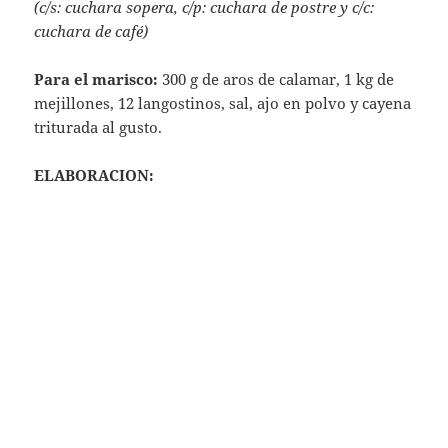
En una sartén caliente echamos el aceite y seguido la
cebolla.
Cuando esté dorada incorporamos el pimiento verde
y el rojo.
Según esté la verdura blandita, bajamos la
temperatura y echamos el tomate cortado en trozos.
Sazonamos, espolvoreamos el ajo, la cayena, el
cajún y pochamos toda la verdura durante 3o
minutos.
Necesitamos que no quede muy líquido el sofrito,
así que si es necesario dejamos más tiempo la
verdura hasta que se espese un poquito.
Vamos removiendo poco a poco y cuando esté listo
sacamos, batimos, probamos, rectificamos si es
necesario y reservamos.
Preparamos el marisco