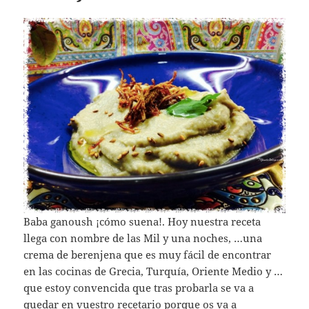
toque de comino, un diente de ajo y tahina (una
masa de sésamo, muy fácil de preparar y que
también os explico cómo preparar), aceite de oliva
virgen extra y un toque de pimentón dulce. Al final
vais a entender cuando probéis esta crema lo bien
que le viene su nombre exótico de Baba ganoush,
porque es llevársela a la boca y se te cae la babilla de
gusto.
Espero que tras esta presentación estéis ya con el
delantal puesto, vamos colocando los ingredientes y
empezamos.
INGREDIENTES:
2 berenjenas, 1 cebolla, 1 diente de
ajo, aceite de oliva virgen extra, comino, sal, 1 toque
de pimentón dulce y 1 zanahoria.