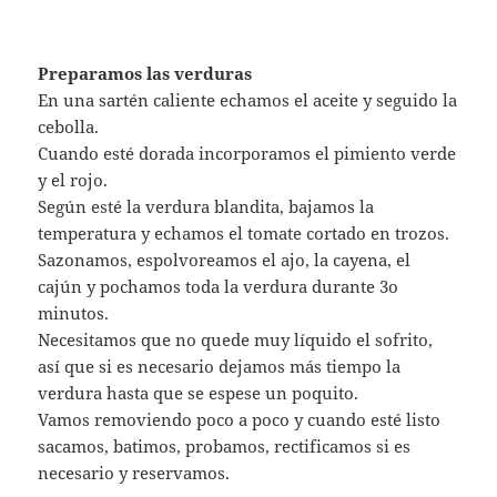
Aros de calamar
: Cortamos las anillas, calentamos
la sartén y echamos 2 cucharadas de aceite.
Incorporamos las anillas, espolvoreamos ajo en
polvo, sal y las salteamos.
Cuando estén un poquito doradas, bajamos la
temperatura y que se vayan haciendo.
En unos 15 minutos probamos y si están blanditas
sacamos y reservamos.
Preparamos los mejillones
Limpiamos los mejillones y en una cazuela a
temperatura alta, los cubrimos con agua y dejamos
hasta que rompa a hervir.
Apagamos y esperamos que atemperen un poco para
retirar la cáscara y reservarlos.
El agua la colamos y nos servirá para preparar el
arroz.
Preparamos los langostinos.