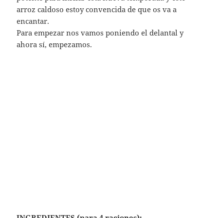
arroz caldoso estoy convencida de que os va a
encantar.
Para empezar nos vamos poniendo el delantal y
ahora sí, empezamos.
INGREDIENTES (para 4 raciones):
Para el arroz:
800 g de fumet de pescado, 200 g de
arroz, 1 cucharada de aceite y sal (opcional un toque
de pimienta)
Para la salsa
: 12 tomates de pera, 1 cebolla, 1
pimiento verde, 1/4 de pimiento rojo, 4 cucharadas
de aceite, popurrí de pimientas (al gusto), cajún*,
cayena triturada al gusto y sal.
*Si no encuentras el sazonador cajún lo puedes