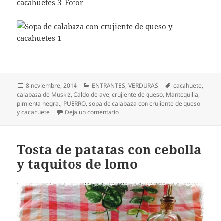
Publicado
Categorías
Etiquetas
8 noviembre, 2014
ENTRANTES
,
VERDURAS
cacahuete
,
el
calabaza de Muskiz
,
Caldo de ave
,
crujiente de queso
,
Mantequilla
,
pimienta negra.
,
PUERRO
,
sopa de calabaza con crujiente de queso
en Sopa de calabaza con crujiente d
y cacahuete
Deja un comentario
Tosta de patatas con cebolla
y taquitos de lomo