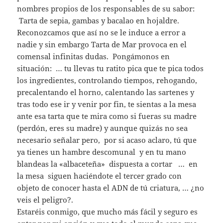
nombres propios de los responsables de su sabor:
Tarta de sepia, gambas y bacalao en hojaldre.
Reconozcamos que así no se le induce a error a
nadie y sin embargo Tarta de Mar provoca en el
comensal infinitas dudas. Pongámonos en
situación: … tu llevas tu ratito pica que te pica todos
los ingredientes, controlando tiempos, rehogando,
precalentando el horno, calentando las sartenes y
tras todo ese ir y venir por fin, te sientas a la mesa
ante esa tarta que te mira como si fueras su madre
(perdón, eres su madre) y aunque quizás no sea
necesario señalar pero, por si acaso aclaro, tú que
ya tienes un hambre descomunal y en tu mano
blandeas la «albaceteña» dispuesta a cortar … en
la mesa siguen haciéndote el tercer grado con
objeto de conocer hasta el ADN de tú criatura, … ¿no
veis el peligro?.
Estaréis conmigo, que mucho más fácil y seguro es