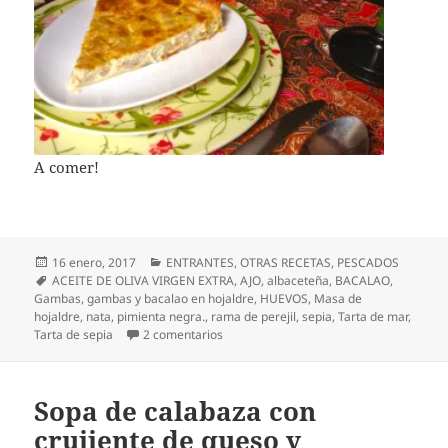
A comer!
Publicado
Categorías
16 enero, 2017
ENTRANTES
,
OTRAS RECETAS
,
PESCADOS
el
Etiquetas
ACEITE DE OLIVA VIRGEN EXTRA
,
AJO
,
albaceteña
,
BACALAO
,
Gambas
,
gambas y bacalao en hojaldre
,
HUEVOS
,
Masa de
hojaldre
,
nata
,
pimienta negra.
,
rama de perejil
,
sepia
,
Tarta de mar
,
en Tarta de sepia, gambas y bacalao en 
Tarta de sepia
2 comentarios
Sopa de calabaza con
crujiente de queso y