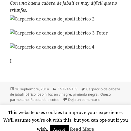
Con una buena cabeza de jabalí es muy difícil que no
triunfes.
I
Publicado
Categorías
Etiquetas
16 septiembre, 2014
ENTRANTES
Carpaccio de cabeza
el
de jabalí ibérico
,
pepinillos en vinagre
,
pimienta negra.
,
Queso
en Carpaccio de ca
parmesano
,
Receta de picoteo
Deja un comentario
Paginación
This website uses cookies to improve your experience.
PÁGINA
1
de
We'll assume you're ok with this, but you can opt-out if you
entradas
Página
wish.
Read More
Accept
Funciona gracias a WordPress