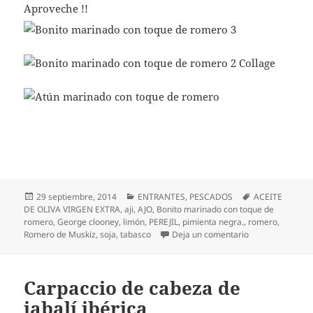
Aproveche !!
Publicado
Categorías
Etiquetas
29 septiembre, 2014
ENTRANTES
,
PESCADOS
ACEITE
el
DE OLIVA VIRGEN EXTRA
,
aji
,
AJO
,
Bonito marinado con toque de
romero
,
George clooney
,
limón
,
PEREJIL
,
pimienta negra.
,
romero
,
en Bonito marin
Romero de Muskiz
,
soja
,
tabasco
Deja un comentario
Carpaccio de cabeza de
jabalí ibérica