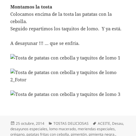
Montamos la tosta
Colocamos encima de la tosta las patatas con la
cebolla.
Seguido repartimos los taquitos de lomo. Y ya está.
A desayunar !!! … que se enfría.
Publicado
Categorías
Etiquetas
25 octubre, 2014
TOSTAS DELICIOSAS
ACEITE
,
Desau
,
el
desayunos especiales
,
lomo macerado
,
meriendas especiales
,
orégano
,
patatas fritas con cebolla
,
pimentón
,
pimienta negra.
,